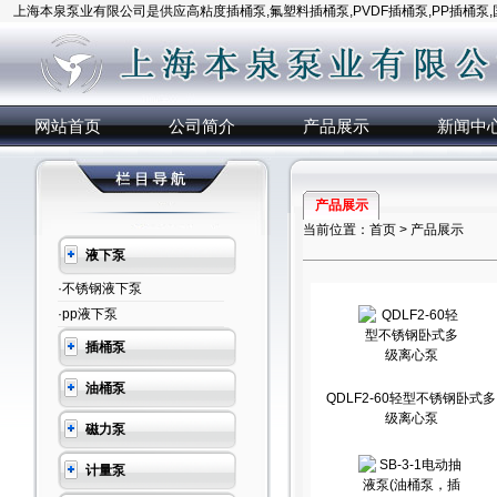
上海本泉泵业有限公司是供应高粘度插桶泵,氟塑料插桶泵,PVDF插桶泵,PP插桶泵
网站首页
公司简介
产品展示
新闻中
产品展示
当前位置：
首页
>
产品展示
液下泵
·不锈钢液下泵
·pp液下泵
插桶泵
油桶泵
QDLF2-60轻型不锈钢卧式多
级离心泵
磁力泵
计量泵