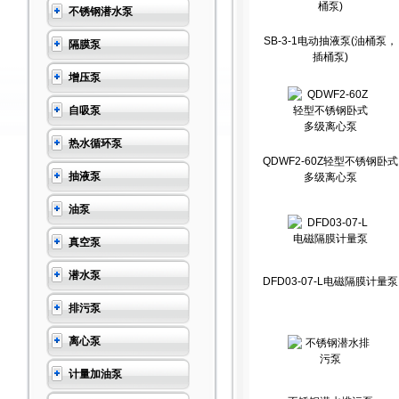
不锈钢潜水泵
SB-3-1电动抽液泵(油桶泵，
隔膜泵
插桶泵)
增压泵
自吸泵
热水循环泵
QDWF2-60Z轻型不锈钢卧式
抽液泵
多级离心泵
油泵
真空泵
潜水泵
DFD03-07-L电磁隔膜计量泵
排污泵
离心泵
计量加油泵