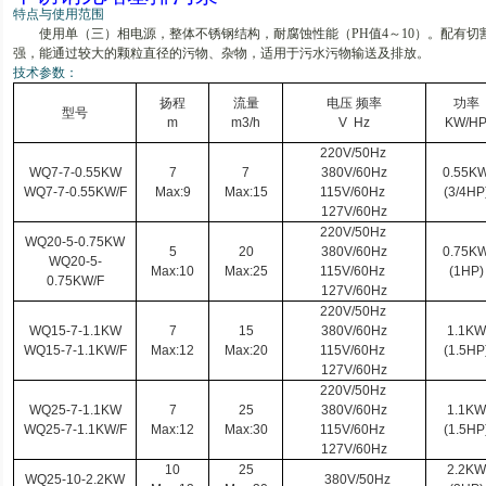
特点与使用范围
使用单（三）相电源，整体不锈钢结构，耐腐蚀性能（
PH
值
4
～
10
）。配有切
强，能通过较大的颗粒直径的污物、杂物，适用于污水污物输送及排放。
技术参数：
扬程
流量
电压
频率
功率
型号
m
m3/h
V
Hz
KW/H
220V/50Hz
WQ
7-7-0
.55KW
7
7
380V/60Hz
0.55K
WQ
7-7-0
.55KW/F
Max:9
Max:15
115V/60Hz
(3/4HP
127V/60Hz
220V/50Hz
WQ
20-5-0
.75KW
5
20
380V/60Hz
0.75K
WQ
20-5-
Max:10
Max:25
115V/60Hz
(1HP)
0
.75KW/F
127V/60Hz
220V/50Hz
WQ
15-7-1
.1KW
7
15
380V/60Hz
1.1KW
WQ
15-7-1
.1KW/F
Max:12
Max:20
115V/60Hz
(1.5HP
127V/60Hz
220V/50Hz
WQ
25-7-1
.1KW
7
25
380V/60Hz
1.1KW
WQ
25-7-1
.1KW/F
Max:12
Max:30
115V/60Hz
(1.5HP
127V/60Hz
10
25
2.2KW
WQ
25-10-2
.2KW
380V/50Hz