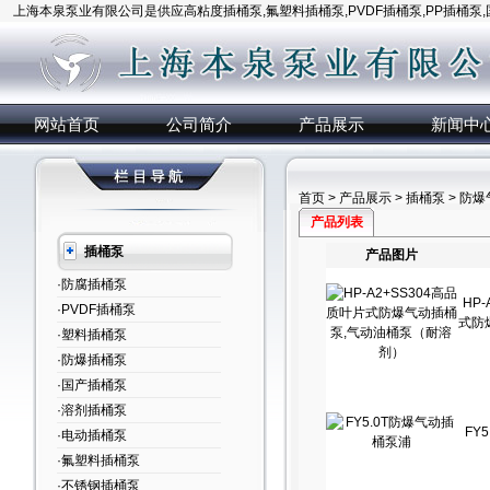
上海本泉泵业有限公司是供应高粘度插桶泵,氟塑料插桶泵,PVDF插桶泵,PP插桶泵
网站首页
公司简介
产品展示
新闻中
首页
>
产品展示
>
插桶泵
> 防
产品列表
插桶泵
产品图片
·防腐插桶泵
HP
·PVDF插桶泵
式防
·塑料插桶泵
·防爆插桶泵
·国产插桶泵
·溶剂插桶泵
FY
·电动插桶泵
·氟塑料插桶泵
·不锈钢插桶泵