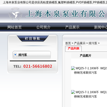
上海本泉泵业有限公司是供应高粘度插桶泵,氟塑料插桶泵,PVDF插桶泵,PP插桶泵
网站首页
公司简介
产品展示
新闻中
首页
>
产品展示
>
排污泵
>
产品列表
排污泵
产品图片
WQ2
WQ1