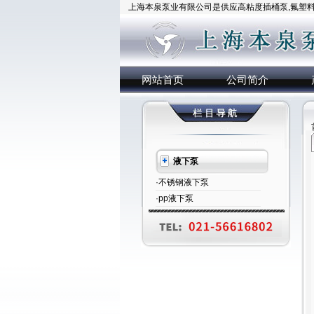
上海本泉泵业有限公司是供应高粘度插桶泵,氟塑料插
网站首页
公司简介
液下泵
·不锈钢液下泵
·pp液下泵