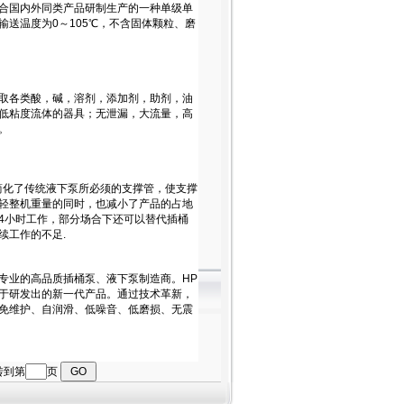
跳转到第
页