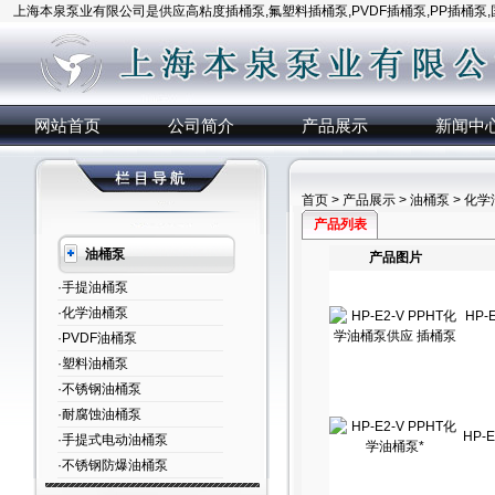
上海本泉泵业有限公司是供应高粘度插桶泵,氟塑料插桶泵,PVDF插桶泵,PP插桶泵
网站首页
公司简介
产品展示
新闻中
首页
>
产品展示
>
油桶泵
> 化
产品列表
油桶泵
产品图片
·手提油桶泵
·化学油桶泵
HP-
·PVDF油桶泵
·塑料油桶泵
·不锈钢油桶泵
·耐腐蚀油桶泵
HP-
·手提式电动油桶泵
·不锈钢防爆油桶泵