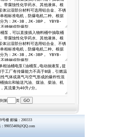
转到第
页
楼 邮编：200333
箱：
99055469@QQ.com