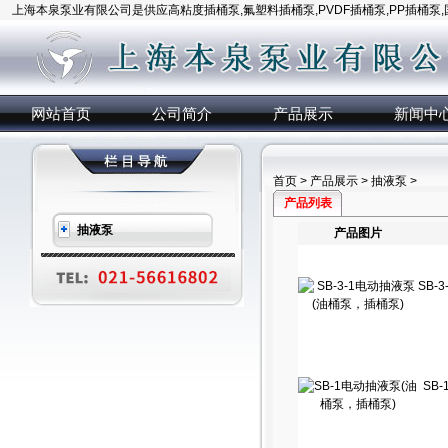
上海本泉泵业有限公司是供应高粘度插桶泵,氟塑料插桶泵,PVDF插桶泵,PP插桶泵
网站首页
公司简介
产品展示
新闻中
首页
>
产品展示
>
抽液泵
>
产品列表
抽液泵
产品图片
SB-
SB