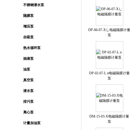
不锈钢潜水泵
隔膜泵
增压泵
DP-06-07-Xし电磁隔膜计
泵
自吸泵
热水循环泵
抽液泵
油泵
DP-02-07-L п电磁隔膜计量
泵
真空泵
潜水泵
排污泵
离心泵
DM-15-03-X电磁隔膜计量
泵
计量加油泵