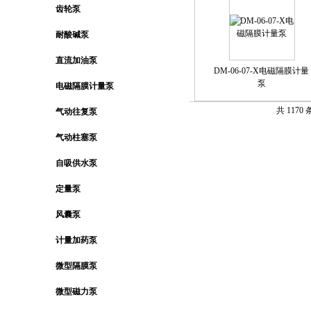
齿轮泵
耐酸碱泵
直流加油泵
DM-06-07-X电磁隔膜计量
泵
电磁隔膜计量泵
共 1170
气动往复泵
气动柱塞泵
自吸供水泵
定量泵
风囊泵
计量加药泵
微型隔膜泵
微型磁力泵