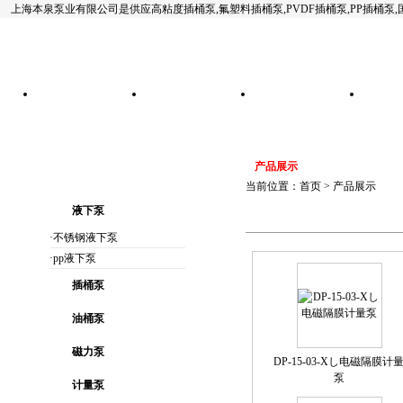
上海本泉泵业有限公司是供应高粘度插桶泵,氟塑料插桶泵,PVDF插桶泵,PP插桶泵
网站首页
公司简介
产品展示
产品展示
当前位置：
首页
>
产品展示
液下泵
·不锈钢液下泵
·pp液下泵
插桶泵
油桶泵
磁力泵
DP-15-03-Xし电磁隔膜计
泵
计量泵