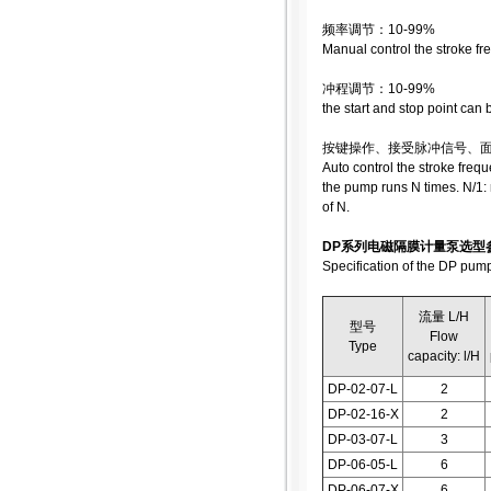
频率调节：10-99%
Manual control the stroke f
冲程调节：10-99%
the start and stop point can
按键操作、接受脉冲信号、
Auto control the stroke fre
the pump runs N times. N/1:
of N.
DP系列电磁隔膜计量泵选型
Specification of the DP pum
流量 L/H
型号
Flow
Type
capacity: l/H
DP-02-07-L
2
DP-02-16-X
2
DP-03-07-L
3
DP-06-05-L
6
DP-06-07-X
6