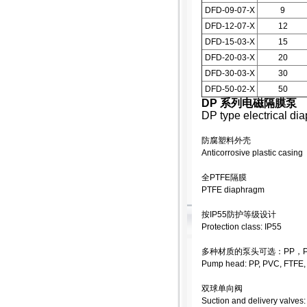
DFD-09-07-X
9
DFD-12-07-X
12
DFD-15-03-X
15
DFD-20-03-X
20
DFD-30-03-X
30
DFD-50-02-X
50
DP 系列电磁隔膜泵
DP type electrical d
防腐塑料外壳
Anticorrosive plastic casing
全PTFE隔膜
PTFE diaphragm
按IP55防护等级设计
Protection class: IP55
多种材质的泵头可选：PP，PV
Pump head: PP, PVC, FTFE
双球单向阀
Suction and delivery valves: