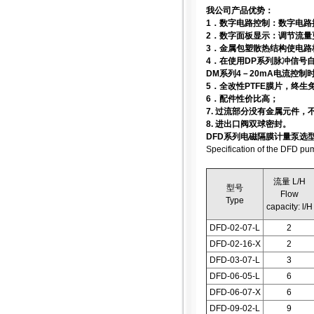
我公司产品优势：
1．数字电路控制：数字电路
2．数字面板显示：调节流
3．金属包塑散热结构使电路
4．在使用DP系列脉冲信号
DM系列4－20mA电流控
5．全改性PTFE膜片，终生
6．配件性价比高；
7. 过流部分没有金属元件
8. 进出口阀双球密封。
DFD系列电磁隔膜计量泵选
Specification of the DFD pu
流量 L/H
型号
Flow
Type
capacity: l/H
DFD-02-07-L
2
DFD-02-16-X
2
DFD-03-07-L
3
DFD-06-05-L
6
DFD-06-07-X
6
DFD-09-02-L
9