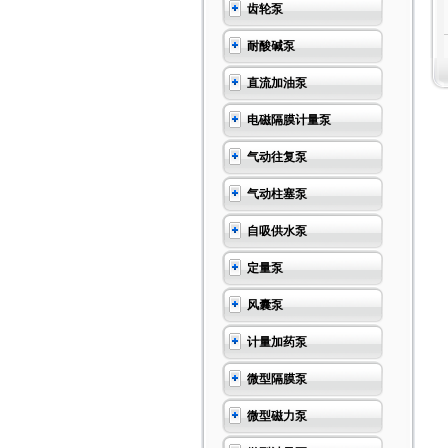
齿轮泵
耐酸碱泵
直流加油泵
电磁隔膜计量泵
气动往复泵
气动柱塞泵
自吸供水泵
定量泵
风囊泵
计量加药泵
微型隔膜泵
微型磁力泵