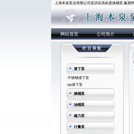
上海本泉泵业有限公司是供应高粘度插桶泵,氟塑料插
网站首页
公司简介
液下泵
·不锈钢液下泵
·pp液下泵
插桶泵
油桶泵
磁力泵
计量泵