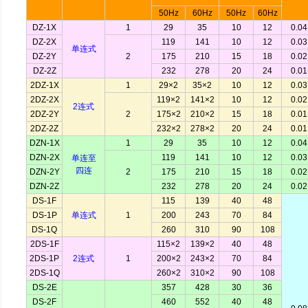
50Hz
60Hz
50Hz
60Hz
DZ-1X
1
29
35
10
12
0.04
DZ-2X
119
141
10
12
0.03
单连式
DZ-2Y
2
175
210
15
18
0.02
DZ-2Z
232
278
20
24
0.01
2DZ-1X
1
29×2
35×2
10
12
0.03
2DZ-2X
119×2
141×2
10
12
0.02
2连式
2DZ-2Y
2
175×2
210×2
15
18
0.01
2DZ-2Z
232×2
278×2
20
24
0.01
DZN-1X
1
29
35
10
12
0.04
DZN-2X
119
141
10
12
0.03
单连至
四连
DZN-2Y
2
175
210
15
18
0.02
DZN-2Z
232
278
20
24
0.02
DS-1F
115
139
40
48
DS-1P
单连式
1
200
243
70
84
DS-1Q
260
310
90
108
2DS-1F
115×2
139×2
40
48
2DS-1P
2连式
1
200×2
243×2
70
84
2DS-1Q
260×2
310×2
90
108
DS-2E
357
428
30
36
DS-2F
460
552
40
48