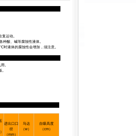
往复运动。
耐各种酸、碱等腐蚀性液体。
过40℃时液体的腐蚀性会增加，须注意。
机用。
版。
压
进出口口
马达
自吸高度
径
（w）
（cm）
a）
（mm）