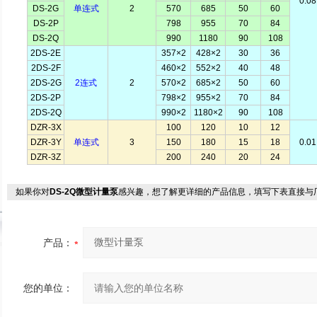
0.08
DS-2G
单连式
2
570
685
50
60
DS-2P
798
955
70
84
DS-2Q
990
1180
90
108
2DS-2E
357×2
428×2
30
36
2DS-2F
460×2
552×2
40
48
2DS-2G
2连式
2
570×2
685×2
50
60
2DS-2P
798×2
955×2
70
84
2DS-2Q
990×2
1180×2
90
108
DZR-3X
100
120
10
12
DZR-3Y
单连式
3
150
180
15
18
0.01
DZR-3Z
200
240
20
24
如果你对
DS-2Q微型计量泵
感兴趣，想了解更详细的产品信息，填写下表直接与
产品：
您的单位：