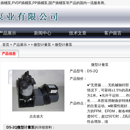
桶泵,PVDF插桶泵,PP插桶泵,国产插桶泵等产品的国内一流服务商。
产品展示
新闻中心
技术文章
客户留言
首页
>
产品展示
> >
微型计量泵
> 微型计量泵
产品信息
微型计量泵
产品型号：
DS-2Q
产品报价：
●*无泄漏……无机械轴封
情况下，可获得±1.5%的
为1米。●允许干运转……
长……本腔采用耐曲折特殊
产品特点：
的往复运动。●耐腐性能好
方的FPM、EPDM，耐各
点击放大
度60℃，超过50℃时，Z高
性会增加，须
DS-2Q微型计量泵
的详细资料：