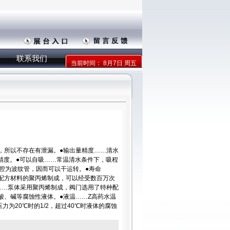
联系我们
当前时间：
8月7日 周五
部，所以不存在有泄漏。●输出量精度……清水
高精度。●可以自吸……常温清水条件下，吸程
作腔为波纹管，因而可以干运转。●寿命
配方材料的聚丙烯制成，可以经受数百万次
……泵体采用聚丙烯制成，阀门选用了特种配
种酸、碱等腐蚀性液体。●液温……Z高药水温
压力为20℃时的1/2，超过40℃时液体的腐蚀