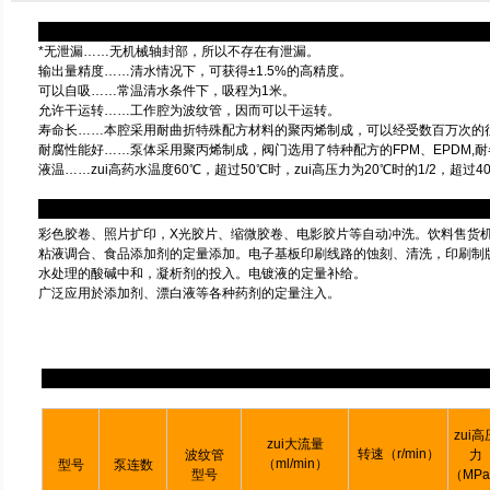
*无泄漏……无机械轴封部，所以不存在有泄漏。
输出量精度……清水情况下，可获得±1.5%的高精度。
可以自吸……常温清水条件下，吸程为1米。
允许干运转……工作腔为波纹管，因而可以干运转。
寿命长……本腔采用耐曲折特殊配方材料的聚丙烯制成，可以经受数百万次的
耐腐性能好……泵体采用聚丙烯制成，阀门选用了特种配方的FPM、EPDM,
液温……zui高药水温度60℃，超过50℃时，zui高压力为20℃时的1/2，超
彩色胶卷、照片扩印，X光胶片、缩微胶卷、电影胶片等自动冲洗。饮料售货
粘液调合、食品添加剂的定量添加。电子基板印刷线路的蚀刻、清洗，印刷制
水处理的酸碱中和，凝析剂的投入。电镀液的定量补给。
广泛应用於添加剂、漂白液等各种药剂的定量注入。
zui高
zui大流量
转速（r/min）
波纹管
力
（ml/min）
型号
泵连数
型号
（MP