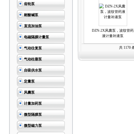
齿轮泵
耐酸碱泵
直流加油泵
DZN-2X风囊泵，波纹管药
液计量补液泵
电磁隔膜计量泵
共 1170
气动往复泵
气动柱塞泵
自吸供水泵
定量泵
风囊泵
计量加药泵
微型隔膜泵
微型磁力泵