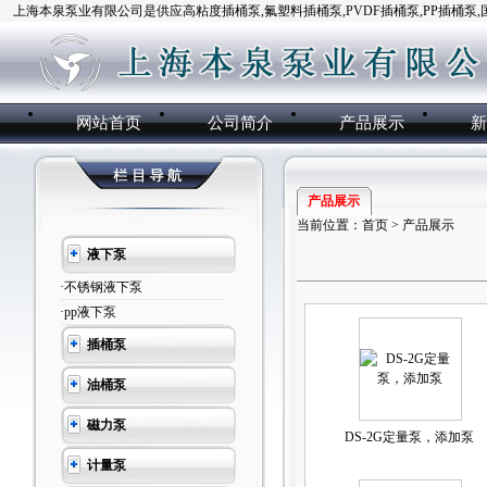
上海本泉泵业有限公司是供应高粘度插桶泵,氟塑料插桶泵,PVDF插桶泵,PP插桶泵
网站首页
公司简介
产品展示
产品展示
当前位置：
首页
>
产品展示
液下泵
·不锈钢液下泵
·pp液下泵
插桶泵
油桶泵
磁力泵
DS-2G定量泵，添加泵
计量泵