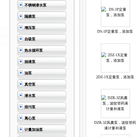
不锈钢潜水泵
隔膜泵
增压泵
DS-1P定量泵，添加泵
自吸泵
热水循环泵
抽液泵
油泵
2DZ-1X定量泵，添加泵
真空泵
潜水泵
排污泵
离心泵
DZR-3Z风囊泵，波纹管药
液计量补液泵
计量加油泵