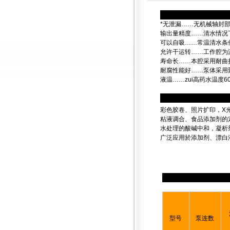
*无泄漏……无机械轴封
输出量精度……清水情况下
可以自吸……常温清水条
允许干运转……工作腔为
寿命长……本腔采用耐曲
耐腐性能好……泵体采用聚
液温……zui高药水温度6
彩色胶卷、照片扩印，X
粘液调合、食品添加剂的
水处理的酸碱中和，凝析
广泛应用於添加剂、漂白
型号
泵连数