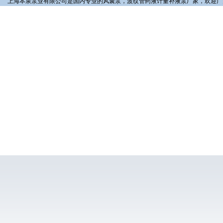
上海本泉泵业有限公司是国内专业的风囊泵，波纹管药液计量补液泵厂家，欢迎广