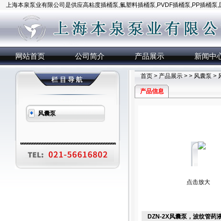
上海本泉泵业有限公司是供应高粘度插桶泵,氟塑料插桶泵,PVDF插桶泵,PP插桶泵
网站首页
公司简介
产品展示
新闻中
首页
>
产品展示
> >
风囊泵
>
产品信息
风囊泵
点击放大
DZN-2X风囊泵，波纹管药