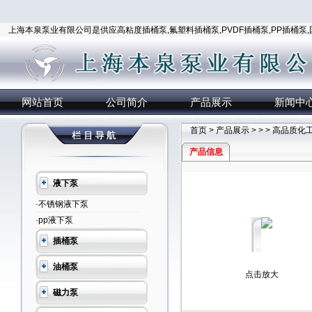
上海本泉泵业有限公司是供应高粘度插桶泵,氟塑料插桶泵,PVDF插桶泵,PP插桶泵
网站首页
公司简介
产品展示
新闻中
首页
>
产品展示
> > > 高品质
产品信息
液下泵
·不锈钢液下泵
·pp液下泵
插桶泵
油桶泵
点击放大
磁力泵