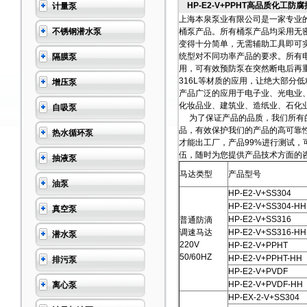
HP-E2-V+PPHT高品质化工防
计量泵
上海本泉泵业有限公司是一家专业
不锈钢潜水泵
桶泵产品。所有桶泵产品均采用无
变得十分简单，无需辅助工具即可
统型对不同功率产品的要求。所有
隔膜泵
用，可有效预防泵在突然断电后再重
316L等材质的应用，让绝大部分
增压泵
产品广泛的应用于电子业、光电业
化妆品业、建筑业、造纸业、石
自吸泵
为了保证产品的品质，我们所有的
品，有效保护我们的产品的高可靠
热水循环泵
才能出工厂，产品99%进行测试
伍，随时为您提供产品技术方面的
抽液泵
马达类型
产品型号
油泵
HP-E2-V+SS304
HP-E2-V+SS304-HH
真空泵
HP-E2-V+SS316
普通防滴
调速马达
HP-E2-V+SS316-HH
潜水泵
220V
HP-E2-V+PPHT
50/60HZ
HP-E2-V+PPHT-HH
排污泵
HP-E2-V+PVDF
HP-E2-V+PVDF-HH
离心泵
HP-EX-2-V+SS304