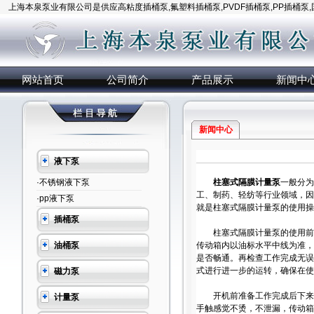
上海本泉泵业有限公司是供应高粘度插桶泵,氟塑料插桶泵,PVDF插桶泵,PP插桶泵
网站首页
公司简介
产品展示
新闻中
新闻中心
液下泵
·不锈钢液下泵
柱塞式隔膜计量泵
一般分为
工、制药、轻纺等行业领域，因
·pp液下泵
就是柱塞式隔膜计量泵的使用操
插桶泵
柱塞式隔膜计量泵的使用前需
油桶泵
传动箱内以油标水平中线为准，
是否畅通。再检查工作完成无误
式进行进一步的运转，确保在使
磁力泵
开机前准备工作完成后下来就
计量泵
手触感觉不烫，不泄漏，传动箱