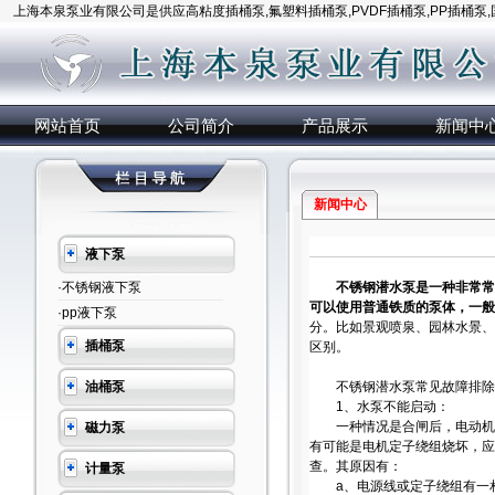
上海本泉泵业有限公司是供应高粘度插桶泵,氟塑料插桶泵,PVDF插桶泵,PP插桶泵
网站首页
公司简介
产品展示
新闻中
新闻中心
液下泵
·不锈钢液下泵
不锈钢潜水泵
是一种非常常
可以使用普通铁质的泵体，一般
·pp液下泵
分。比如景观喷泉、园林水景、
插桶泵
区别。
油桶泵
不锈钢潜水泵常见故障排除
1、水泵不能启动：
一种情况是合闸后，电动机不
磁力泵
有可能是电机定子绕组烧坏，应
查。其原因有：
计量泵
a、电源线或定子绕组有一相