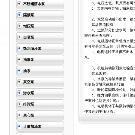
b、电压太低。其原因有可能
不锈钢潜水泵
c、泵体内有异物，轴承损坏卡
隔膜泵
2、水泵启动后不出水、很
其故障原因有：
增压泵
a、过流部分如滤水网，输水
即停机检查清理；
自吸泵
b、电机运转正常但出水量少
有可能是水泵反转，只需将引出
热水循环泵
c、电机运转正常但不出水，
米。
抽液泵
3、机组转动剧烈振动噪音
油泵
其原因有：
a、水泵的导轴承磨损，轴在
真空泵
机更换导轴承或校直转轴；
b、叶轮紧固螺栓松动，叶轮
潜水泵
c、推力轴承磨损，使叶轮前
严重时也应更换叶轮；
排污泵
d、电动机转子与泵转动部分
使其达到平衡状态。
离心泵
计量加油泵