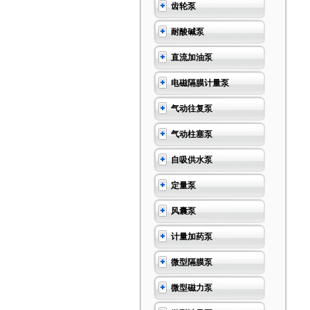
齿轮泵
耐酸碱泵
直流加油泵
电磁隔膜计量泵
气动往复泵
气动柱塞泵
自吸供水泵
定量泵
风囊泵
计量加药泵
微型隔膜泵
微型磁力泵