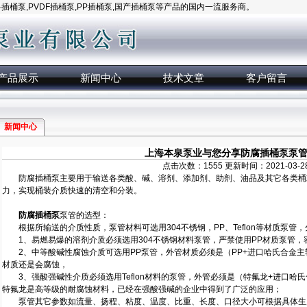
桶泵,PVDF插桶泵,PP插桶泵,国产插桶泵等产品的国内一流服务商。
产品展示
新闻中心
技术文章
客户留言
新闻中心
上海本泉泵业与您分享防腐插桶泵泵
点击次数：1555 更新时间：2021-03-2
防腐插桶泵主要用于输送各类酸、碱、溶剂、添加剂、助剂、油品及其它各类桶
力，实现桶装介质快速的清空和分装。
防腐插桶泵
泵管的选型：
根据所输送的介质性质，泵管材料可选用304不锈钢，PP、Teflon等材质泵管
1、易燃易爆的溶剂介质必须选用304不锈钢材料泵管，严禁使用PP材质泵管，
2、中等酸碱性腐蚀介质可选用PP泵管，外管材质必须是（PP+进口哈氏合金主轴
材质还是会腐蚀，
3、强酸强碱性介质必须选用Teflon材料的泵管，外管必须是（特氟龙+进口哈氏
特氟龙是高等级的耐腐蚀材料，已经在强酸强碱的企业中得到了广泛的应用；
泵管其它参数如流量、扬程、粘度、温度、比重、长度、口径大小可根据具体生产