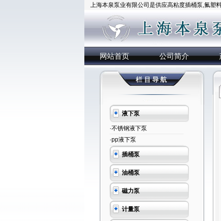
上海本泉泵业有限公司是供应高粘度插桶泵,氟塑料插
网站首页
公司简介
液下泵
·不锈钢液下泵
·pp液下泵
插桶泵
油桶泵
磁力泵
计量泵