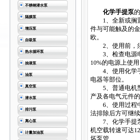
不锈钢潜水泵
化学手提泵
隔膜泵
1、全新或搁置
件与可能触及的金
增压泵
欧。
自吸泵
2、使用前，须
热水循环泵
3、检查电源电
10%的电源上使
抽液泵
4、使用化学手
油泵
电器等部位。
真空泵
5、普通电机型
产及各电气元件
潜水泵
6、使用过程中
排污泵
法排除后方可继
7、化学手提泵
离心泵
机空载转速可达1
计量加油泵
坏泵管。