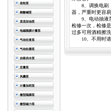
齿轮泵
8、调换电刷：
器，严重时更容
耐酸碱泵
9、电动抽液泵
直流加油泵
检修一次，检修
电磁隔膜计量泵
过多可用酒精擦
10、不用时请
气动往复泵
气动柱塞泵
自吸供水泵
定量泵
风囊泵
计量加药泵
微型隔膜泵
微型磁力泵