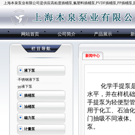
上海本泉泵业有限公司是供应高粘度插桶泵,氟塑料插桶泵,PVDF插桶泵,PP插桶泵
网站首页
公司简介
产品展示
新闻中心
液下泵
·不锈钢液下泵
化学手提泵是引
·pp液下泵
水平，并在样机
插桶泵
手提泵为轻便型
油桶泵
用于化工、石油
门抽吸不同液体
磁力泵
泵。
计量泵