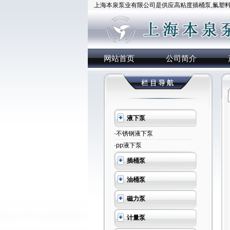
上海本泉泵业有限公司是供应高粘度插桶泵,氟塑料插
网站首页
公司简介
液下泵
·不锈钢液下泵
·pp液下泵
插桶泵
油桶泵
磁力泵
计量泵