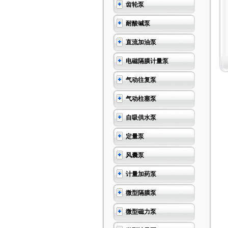
齿轮泵
耐酸碱泵
直流加油泵
电磁隔膜计量泵
气动往复泵
气动柱塞泵
自吸供水泵
定量泵
风囊泵
计量加药泵
微型隔膜泵
微型磁力泵