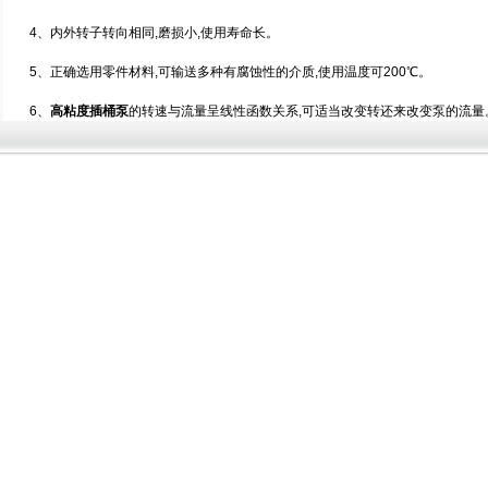
4、内外转子转向相同,磨损小,使用寿命长。
5、正确选用零件材料,可输送多种有腐蚀性的介质,使用温度可200℃。
6、
高粘度插桶泵
的转速与流量呈线性函数关系,可适当改变转还来改变泵的流量