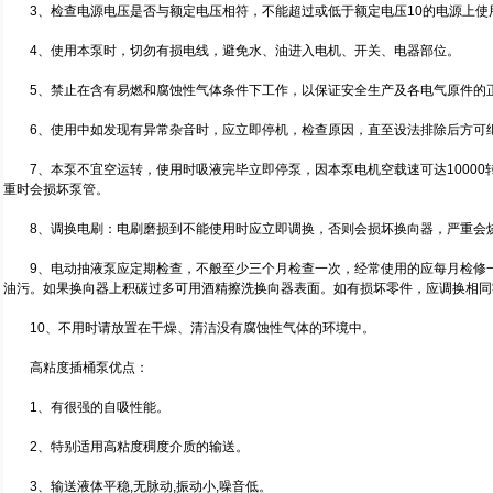
3、检查电源电压是否与额定电压相符，不能超过或低于额定电压10的电源上使
4、使用本泵时，切勿有损电线，避免水、油进入电机、开关、电器部位。
5、禁止在含有易燃和腐蚀性气体条件下工作，以保证安全生产及各电气原件的
6、使用中如发现有异常杂音时，应立即停机，检查原因，直至设法排除后方可
7、本泵不宜空运转，使用时吸液完毕立即停泵，因本泵电机空载速可达10000
重时会损坏泵管。
8、调换电刷：电刷磨损到不能使用时应立即调换，否则会损坏换向器，严重会
9、电动抽液泵应定期检查，不般至少三个月检查一次，经常使用的应每月检修一
油污。如果换向器上积碳过多可用酒精擦洗换向器表面。如有损坏零件，应调换相同
10、不用时请放置在干燥、清洁没有腐蚀性气体的环境中。
高粘度插桶泵优点：
1、有很强的自吸性能。
2、特别适用高粘度稠度介质的输送。
3、输送液体平稳,无脉动,振动小,噪音低。