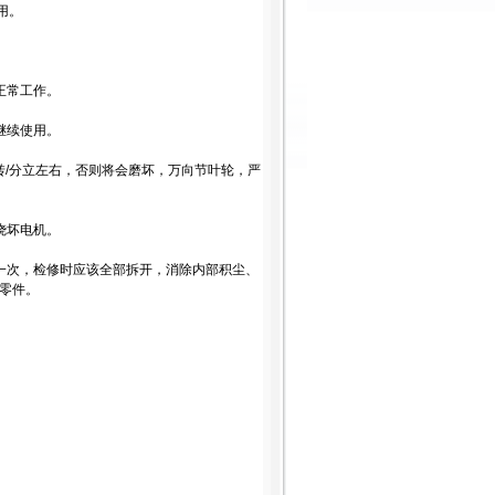
用。
正常工作。
继续使用。
转/分立左右，否则将会磨坏，万向节叶轮，严
烧坏电机。
次，检修时应该全部拆开，消除内部积尘、
零件。