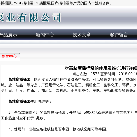
桶泵,PVDF插桶泵,PP插桶泵,国产插桶泵等产品的国内一流服务商。
产品展示
新闻中心
技术文章
客户留言
新闻中心
对高粘度插桶泵的使用及维护进行详
点击次数：1572 更新时间：2018-09-1
高粘度插桶泵
可以直接插入物料桶中抽取桶中液体。可以输送各种油料、腐蚀性
碱、盐、油品、等介质，广泛用于化学、石油化工、精细化工、染料化工、环保、水
型油田、油库、炼油厂、加油站、农机站、企事业单位、车队、车辆船舶等输送柴油
高粘度插桶泵
使用与维护：
1、全新或搁置不用的高粘度插桶泵，开箱后用500伏兆欧表测量所有带电零件
工作温度时应不低于7兆欧。
2、使用前，须检查各接线柱是否牢固，接地线必须可靠牢固。