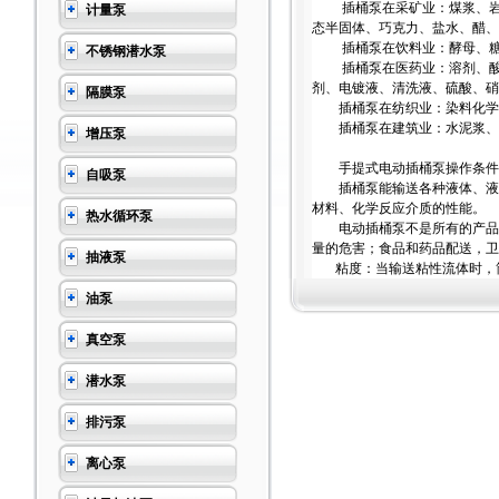
插桶泵在采矿业：煤浆、岩浆
计量泵
态半固体、巧克力、盐水、醋、
插桶泵在饮料业：酵母、糖浆
不锈钢潜水泵
插桶泵在医药业：溶剂、酸、
剂、电镀液、清洗液、硫酸、硝
隔膜泵
插桶泵在纺织业：染料化学
插桶泵在建筑业：水泥浆、粘
增压泵
手提式电动插桶泵操作条件
自吸泵
插桶泵能输送各种液体、液体
材料、化学反应介质的性能。
热水循环泵
电动插桶泵不是所有的产品都
量的危害；食品和药品配送，卫生
抽液泵
粘度：当输送粘性流体时，筒
油泵
真空泵
潜水泵
排污泵
离心泵