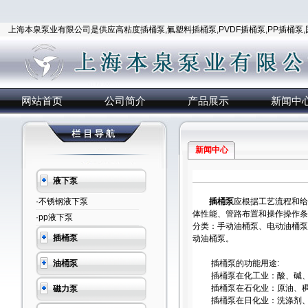
上海本泉泵业有限公司是供应高粘度插桶泵,氟塑料插桶泵,PVDF插桶泵,PP插桶泵
网站首页
公司简介
产品展示
新闻中
新闻中心
液下泵
·不锈钢液下泵
插桶泵
应根据工艺流程和给
体性能、管路布置和操作操作条
·pp液下泵
分类：手动油桶泵、电动油桶泵
插桶泵
动油桶泵。
油桶泵
插桶泵的功能用途:
插桶泵在化工业：酸、碱、
插桶泵在石化业：原油、稠油
磁力泵
插桶泵在日化业：洗涤剂、香