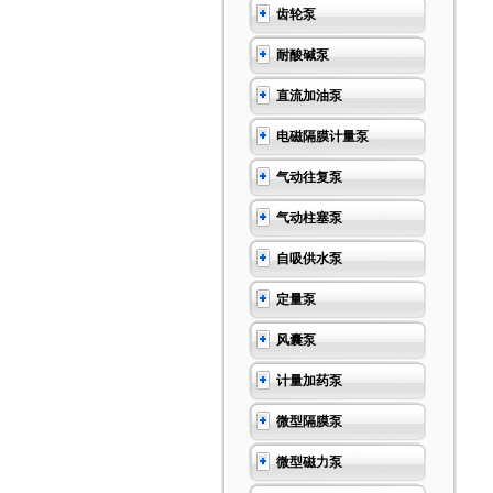
齿轮泵
耐酸碱泵
直流加油泵
电磁隔膜计量泵
气动往复泵
气动柱塞泵
自吸供水泵
定量泵
风囊泵
计量加药泵
微型隔膜泵
微型磁力泵