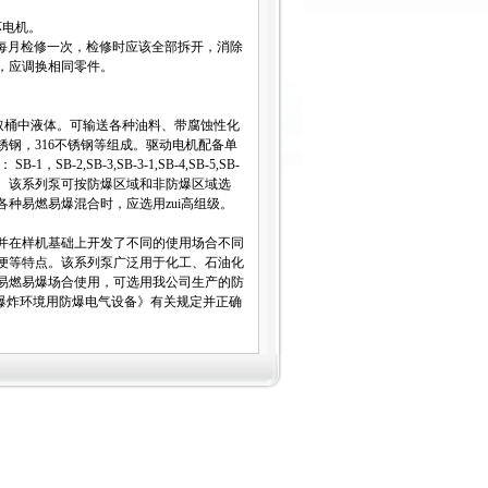
坏电机。
的应每月检修一次，检修时应该全部拆开，消除
，应调换相同零件。
中抽取桶中液体。可输送各种油料、带腐蚀性化
钢，316不锈钢等组成。驱动电机配备单
SB-3,SB-3-1,SB-4,SB-5,SB-
索取。该系列泵可按防爆区域和非防爆区域选
种易燃易爆混合时，应选用zui高组级。
并在样机基础上开发了不同的使用场合不同
便等特点。该系列泵广泛用于化工、石油化
易燃易爆场合使用，可选用我公司生产的防
-2《爆炸环境用防爆电气设备》有关规定并正确