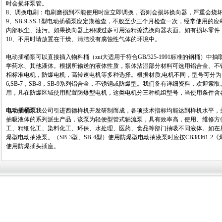
时会损坏泵管。
8、调换电刷：电刷磨损到不能使用时应立即调换，否则会损坏换向器，严重会烧
9、SB-9-SS-1型电动插桶泵应定期检查，不般至少三个月检查一次，经常使用
内部积尘、油污。如果换向器上积碳过多可用酒精擦洗换向器表面。如有损坏零件
10、不用时请放置在干燥、清洁没有腐蚀性气体的环境中。
电动插桶泵可以直接插入物料桶（zui大适用于符合GB/325-1991标准的钢桶）
学药水、其他液体。根据所输送的液体性质，泵体沾湿部分材料可选用铝合金、不锈
相标准电机，防爆电机，高转速电机等多种选择。根据材质,电机不同，型号可分为： SB-1，SB-2,
6,SB-7，SB-8，SB-9系列铝合金，不锈钢或防爆型。我们备有详细资料，欢迎
用，凡在防爆区域使用配置防爆型电机，这类电机分三种机组型号，当使用条件含各
电动插桶泵
我公司引进西德样机开发研制而成，各项技术指标均能达到样机水平，
抽吸液体的系列派生产品，该泵为轻便型管式轴流泵，具有效率高，使用、维修方
工、精细化工、染料化工、环保、水处理、医药、食品等部门抽吸不同液体。如在
爆型电动抽液泵。（SB-3型、SB-4型）使用防爆型电动抽液泵时应按CB38361
使用防爆插头插座。