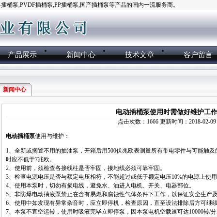
桶泵,PVDF插桶泵,PP插桶泵,国产插桶泵等产品的国内一流服务商。
产品展示
新闻中心
技术文章
客户留言
新闻中心
电动插桶泵使用时需做好维护工
点击次数：1666 更新时间：2018-02-09
电动插桶泵
使用与维护：
1、全新或搁置不用的抽油泵，开箱后用500伏兆欧表测量所有带电零件与可能触
时应不低于7兆欧。
2、使用前，须检查各接线柱是否牢固，接地线必须可靠牢固。
3、检查电源电压是否与额定电压相符，不能超过或低于额定电压10%的电源上使
4、使用本泵时，切勿有损电线，避免水、油进入电机、开关、电器部位。
5、非防爆电动抽液泵禁止在含有易燃和腐蚀性气体条件下工作，以保证安全生产
6、使用中如发现有异常杂音时，应立即停机，检查原因，直至设法排除后方可继
7、本泵不宜空运转，使用时吸液完毕立即停泵，因本泵电机空载速可达10000转