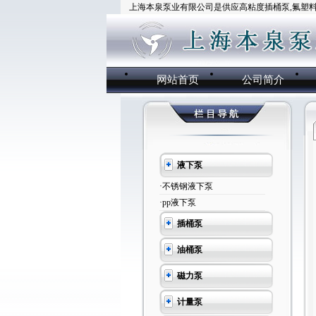
上海本泉泵业有限公司是供应高粘度插桶泵,氟塑料插
网站首页
公司简介
液下泵
·不锈钢液下泵
·pp液下泵
插桶泵
油桶泵
磁力泵
计量泵