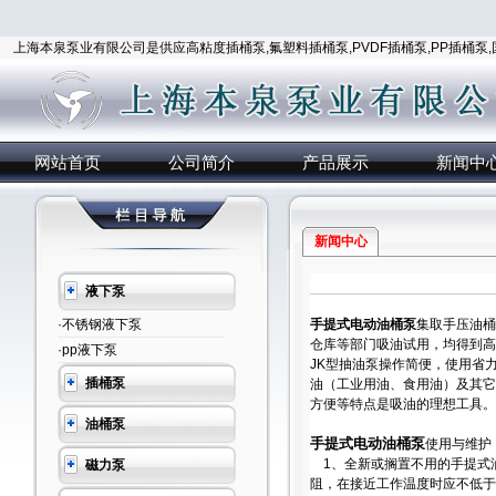
上海本泉泵业有限公司是供应高粘度插桶泵,氟塑料插桶泵,PVDF插桶泵,PP插桶泵
网站首页
公司简介
产品展示
新闻中
新闻中心
液下泵
·不锈钢液下泵
手提式电动油桶泵
集取手压油桶
仓库等部门吸油试用，均得到高
·pp液下泵
JK型抽油泵操作简便，使用省
插桶泵
油（工业用油、食用油）及其它
方便等特点是吸油的理想工具。
油桶泵
手提式电动油桶泵
使用与维
1、全新或搁置不用的手提式油
磁力泵
阻，在接近工作温度时应不低于