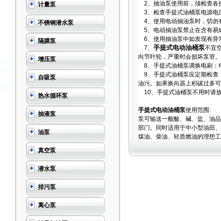
2、抽油泵使用前，须检查各
计量泵
3、检查手提式油桶泵电源电压
4、使用电动抽油泵时，切勿
不锈钢潜水泵
5、电动抽油泵禁止在含有易
6、使用抽油泵中如发现有异
隔膜泵
手提式电动油桶泵
7、
不宜
向节叶轮，严重时会损坏泵管。
增压泵
8、手提式油桶泵调换电刷：
9、手提式油桶泵应定期检查
自吸泵
油污。如果换向器上积碳过多可
10、手提式油桶泵不用时请
热水循环泵
手提式电动油桶泵
使用范围:
抽液泵
泵可输送一般酸、碱、盐、油品
部门。同时适用于中小型油田、
油泵
煤油、柴油、轻质燃油的理想工
真空泵
潜水泵
排污泵
离心泵