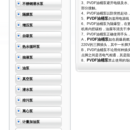
3、PVDF油桶泵避开电级及
不锈钢潜水泵
部分接触。
4、PVDF油桶泵以防突然起动
隔膜泵
PVDF油桶泵
5、
勿滥用电源线
6、PVDF油桶泵为隔爆型，
增压泵
机将内腔碳粉，油腐等清洗干净
7、PVDF油桶泵正确使用手
自吸泵
PVDF油桶泵
A，
如在易爆易燃
220V的三脚插头，其中一长脚
热水循环泵
B，PVDF油桶泵不论用何种
点脚之间是否电气相通，其是阻
抽液泵
PVDF油桶泵
8、
禁止使用的场
油泵
真空泵
潜水泵
排污泵
离心泵
计量加油泵