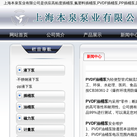
上海本泉泵业有限公司是供应高粘度插桶泵,氟塑料插桶泵,PVDF插桶泵,PP插桶泵
网站首页
公司简介
产品展示
新闻中
新闻中心
液下泵
·不锈钢液下泵
PVDF油桶泵
为轻便型管式轴流
工、环保、水处理、医药、食品
·pp液下泵
按CB38361-2《爆炸环境
插桶泵
PVDF油桶泵
均采用*零件；
油桶泵
的高可靠性和耐用性。公司拥有
品99%进行测试，可以满足您
磁力泵
PVDF油桶泵
安全维护
1、PVDF油桶泵除遵照本说明
计量泵
2、PVDF油桶泵电压范围内额