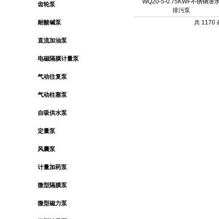
WQ20-5-0.75KWF不锈钢潜
齿轮泵
排污泵
耐酸碱泵
共 1170
直流加油泵
电磁隔膜计量泵
气动往复泵
气动柱塞泵
自吸供水泵
定量泵
风囊泵
计量加药泵
微型隔膜泵
微型磁力泵