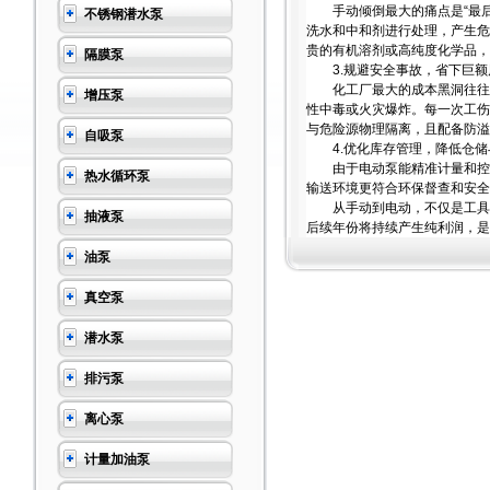
手动倾倒最大的痛点是“最后一
不锈钢潜水泵
洗水和中和剂进行处理，产生危
贵的有机溶剂或高纯度化学品，
隔膜泵
3.规避安全事故，省下巨额
化工厂最大的成本黑洞往往是
增压泵
性中毒或火灾爆炸。每一次工伤
与危险源物理隔离，且配备防溢
自吸泵
4.优化库存管理，降低仓储
由于电动泵能精准计量和控制
热水循环泵
输送环境更符合环保督查和安全
从手动到电动，不仅是工具的
抽液泵
后续年份将持续产生纯利润，是
油泵
真空泵
潜水泵
排污泵
离心泵
计量加油泵