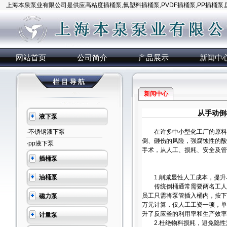
上海本泉泵业有限公司是供应高粘度插桶泵,氟塑料插桶泵,PVDF插桶泵,PP插桶泵
网站首页
公司简介
产品展示
新闻中
新闻中心
从手动倒
液下泵
·不锈钢液下泵
在许多中小型化工厂的原料车
倒、砸伤的风险，强腐蚀性的酸
·pp液下泵
手术，从人工、损耗、安全及管
插桶泵
油桶泵
1.削减显性人工成本，提升
传统倒桶通常需要两名工人协
员工只需将泵管插入桶内，按下
磁力泵
万元计算，仅人工工资一项，单
升了反应釜的利用率和生产效率
计量泵
2.杜绝物料损耗，避免隐性