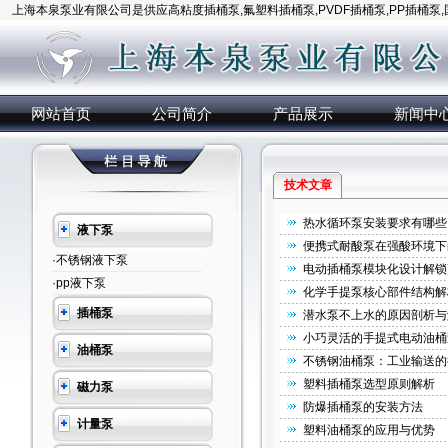
上海本泉泵业有限公司是供应高粘度插桶泵,氟塑料插桶泵,PVDF插桶泵,PP插桶泵
网站首页
公司简介
产品展示
新闻中
技术文章
热水循环泵安装要求有哪些
液下泵
便携式耐酸泵在强酸环境下
·不锈钢液下泵
电动插桶泵模块化设计解锁
·pp液下泵
化学手提泵核心部件结构解
插桶泵
潜水泵不上水的原因剖析与
小巧灵活的手提式电动油桶
油桶泵
不锈钢油桶泵：工业输送的
塑料插桶泵选型原则解析
磁力泵
防爆插桶泵的安装方法
计量泵
塑料油桶泵的应用与优势