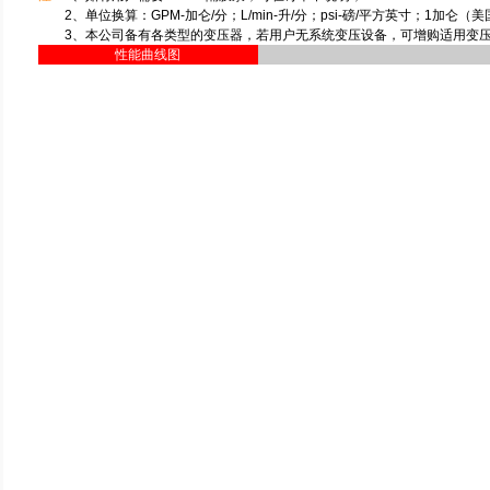
2、单位换算：GPM-加仑/分；L/min-升/分；psi-磅/平方英寸；1加仑（美国）=
3、本公司备有各类型的变压器，若用户无系统变压设备，可增购适用变压
性能曲线图