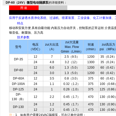
DP-60（24V）微型电动隔膜泵
的详细资料：
用 途
应用于反渗透水质净化系统、过滤机、喷雾装置、工业设备、化工计量加液、
特点
移动和安装方便 具有自吸功能 内装压力自动开关，控制泵的正常运转 介质温度
噪音低、耐腐蚀、压力高
技术参数
zui大流量
电压
zui大出流
转速
zui高压力
型号
Max. Flow
（VDC）
（A）
（r/min）
psi （MPa
G/min（L/min）
12
7
2.5（9.5）
1200
35（0.24
DP-35
24
4.8
3.2（12）
1300
35（0.24
12
6.0
1.3（5.0）
1200
60（0.42
DP-60
24
3.0
1.3（5.0）
1200
60（0.42
DP-60A
12
3.5
0.8（3.0）
375
60（0.42
DP-100A
24
1.1
0.32（1.2）
375
100（0.68
DP-125
24
1
0.26（1.0）
375
125（0.86
DP-
12
2.2
0.45（1.7）
470
130（0.90
130（B）
24
1.2
0.45（1.7）
470
130（0.90
DP-130
12
2.2
0.45（1.7）
470
130（0.90
注：
1、如有用户需要24VAC隔膜泵，可在订单中说明；