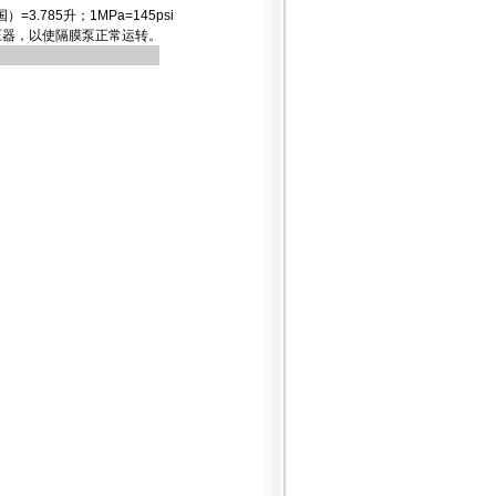
3.785升；1MPa=145psi
器，以使
隔膜泵
正常运转。