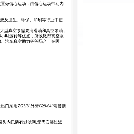
装置做偏心运动，由偏心运动带动内
加液及卫生、环保、印刷等行业中使
像大型真空泵需要润滑油和真空泵油，
4小时运转等优点，所以微型真空泵
滤、汽车真空助力等等场合，在医
进出口采用ZG3/8″外牙G29/64″弯管接
型泵头内已装有过滤网,无需安装过滤