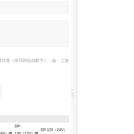
算结果（填写阿拉伯数字），如：三加
DP-
DP-125（24V）
24V）微
130（12V）微