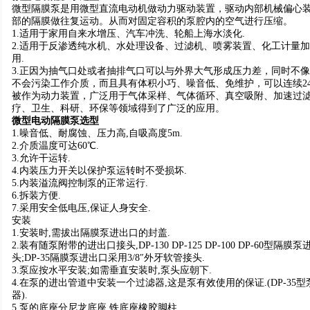
微型隔膜泵是用微型直流电动机做动力驱动装置，驱动内部机械偏心
部的隔膜做往复运动。从而对固定容积的泵腔内的空气进行压缩。
1.适用于家用自来水增压、汽车冲洗、轮船上海水淡化.
2.适用于反渗透纯水机、水处理设备、过滤机、喷雾装置、化工计量
用.
3.正因为抽气口处或者抽排气口可以与外界大气形成压力差，同时不
不会污染工作介质，而且具有体积小巧、噪音低、免维护，可以连续2
被作为动力装置，广泛用于气体采样、气体循环、真空吸附、加速过
疗、卫生、科研、环保等领域得到了广泛的应用。
微型电动隔膜泵选型
1.噪音低、耐腐蚀、压力高,自吸高度5m.
2.介质温度可达60℃.
3.允许干运转.
4.内装压力开关以保护泵运转时不受损坏.
5.内装溢流阀控制泵的正常运行.
6.拆装方便.
7.采用安全低电压,保证人身安全.
安装
1.安装时,需拔出隔膜泵进出口的封盖.
2.装有随泵附带的进出口接头,DP-130 DP-125 DP-100 DP-60型隔膜泵
头;DP-35隔膜泵进出口采用3/8″外牙软管接头.
3.泵应按水平安装;如需垂直安装时,泵头应朝下.
4.在泵的进出管道中安装一个过滤器,这是泵有效使用的保证.(DP-35
器).
5.泵的底座分尼龙底座,铁底座橡胶脚柱.