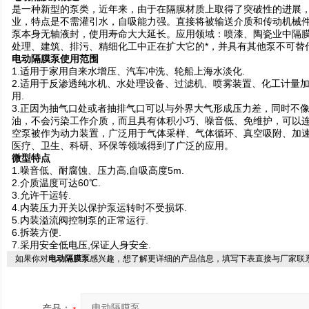
是一种新型的泵类，近年来，由于在隔膜材质上取得了突破性的进展
业，特点是不需灌引水，自吸能力强。直接将被输送介质和传动机械
泵
本身
无轴液封，使用寿命大大延长。应用领域：喷漆、陶瓷业中隔
处理、建筑、排污、精细化工中正在扩大它的*，并具有其他泵不可替
电动隔膜泵
使用范围
1.适用于家用自来水增压、汽车冲洗、轮船上海水淡化.
2.适用于反渗透纯水机、水处理设备、过滤机、喷雾装置、化工计量
用.
3.正因为抽气口处或者抽排气口可以与外界大气形成压力差，同时不
油，不会污染工作介质，而且具有体积小巧、噪音低、免维护，可以连
空泵被作为动力装置，广泛用于气体采样、气体循环、真空吸附、加
医疗、卫生、科研、环保等领域得到了广泛的应用。
微型
特点
1.噪音低、耐腐蚀、压力高,自吸高度5m.
2.介质温度可达60℃.
3.允许干运转.
4.内装压力开关以保护泵运转时不受损坏.
5.内装溢流阀控制泵的正常运行.
6.拆装方便.
7.采用安全低电压,保证人身安全.
如果你对
电动隔膜泵
感兴趣，想了解更详细的产品信息，填写下表直接与厂家联
产品：