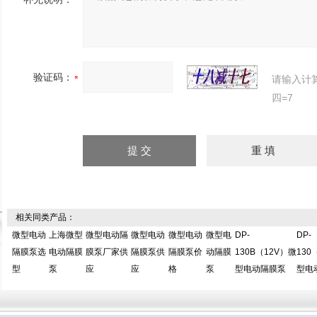
验证码：
请输入计
四=7
相关同类产品：
微型电动
上海微型
微型电动隔
微型电动
微型电动
微型电
DP-
DP-
隔膜泵选
电动隔膜
膜泵厂家供
隔膜泵供
隔膜泵价
动隔膜
130B（12V）微
130
型
泵
应
应
格
泵
型电动隔膜泵
型电