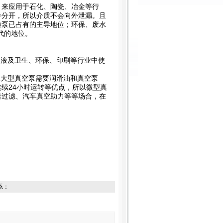
，来应用于石化、陶瓷、冶金等行
件分开，所以介质不会向外泄漏。且
膜泵已占有的主导地位；环保、废水
代的地位。
加液及卫生、环保、印刷等行业中使
像大型真空泵需要润滑油和真空泵
续24小时运转等优点，所以微型真
速过滤、汽车真空助力等等场合，在
系：