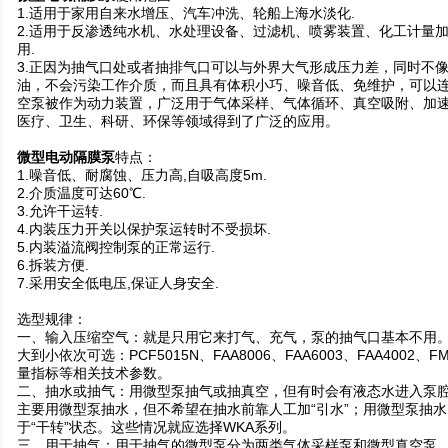
1.适用于家用自来水增压、汽车冲洗、轮船上海水淡化.
2.适用于反渗透纯水机、水处理设备、过滤机、喷雾装置、化工计量
用.
3.正因为抽气口处或者抽排气口可以与外界大气形成压力差，同时不
油，不会污染工作介质，而且具有体积小巧、噪音低、免维护，可以连
空泵被作为动力装置，广泛用于气体采样、气体循环、真空吸附、加
医疗、卫生、科研、环保等领域得到了广泛的应用。
微型电动隔膜泵
特点：
1.噪音低、耐腐蚀、压力高,自吸高度5m.
2.介质温度可达60℃.
3.允许干运转.
4.内装压力开关以保护泵运转时不受损坏.
5.内装溢流阀控制泵的正常运行.
6.拆装方便.
7.采用安全低电压,保证人身安全.
选型规律：
一、输入压缩空气：就是只用它来打气、充气，泵的抽气口基本不用
大到小依次可选：PCF5015N、FAA8006、FAA6003、FAA4002、
量指标等相关技术参数。
二、抽水或抽气：用微型泵抽气或抽真空，但有时会有液态水进入泵
主要用微型泵抽水，但不希望在抽水前靠人工加“引水”；用微型泵抽
于“干转”状态。这些情况就应选择WKA系列。
三、用于抽气：用于抽气的微型泵分为两类气体采样泵和微型真空泵。