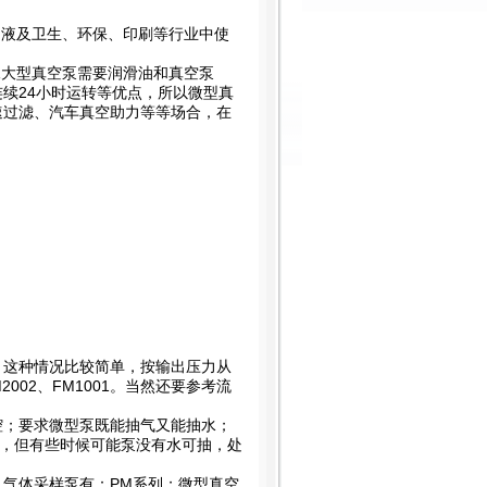
加液及卫生、环保、印刷等行业中使
像大型真空泵需要润滑油和真空泵
续24小时运转等优点，所以微型真
速过滤、汽车真空助力等等场合，在
。这种情况比较简单，按输出压力从
FM2002、FM1001。当然还要参考流
腔；要求微型泵既能抽气又能抽水；
水，但有些时候可能泵没有水可抽，处
气体采样泵有：PM系列；微型真空