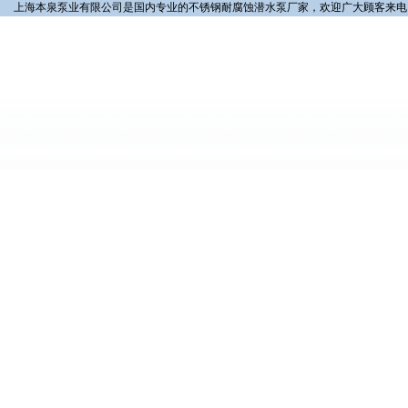
上海本泉泵业有限公司是国内专业的不锈钢耐腐蚀潜水泵厂家，欢迎广大顾客来电