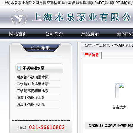
上海本泉泵业有限公司是供应高粘度插桶泵,氟塑料插桶泵,PVDF插桶泵,PP插桶泵
网站首页
公司简介
产品展示
新闻中
首页
>
产品展示
>
不锈钢潜水
产品信息
不锈钢潜水泵
·耐腐蚀不锈钢潜水泵
·不锈钢耐高温潜水泵
·不锈钢高扬程潜水泵
·防腐不锈钢潜水泵
·防爆不锈钢潜水泵
点击放大
QN25-17-2.2KW 不锈