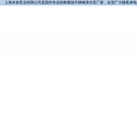
上海本泉泵业有限公司是国内专业的耐腐蚀不锈钢潜水泵厂家，欢迎广大顾客来电