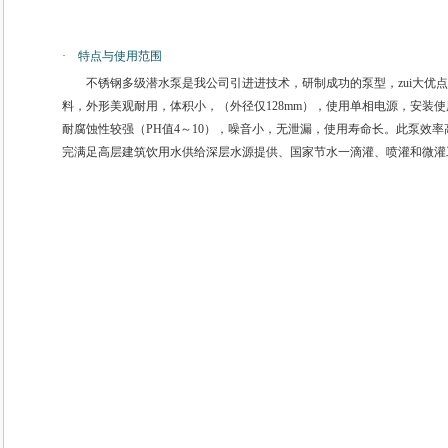
· 特点与使用范围
不锈钢多级潜水泵是我公司引进进技术，研制成功的泵型，zui大优点
料，外形美观耐用，体积小，（外径仅128mm），使用单相电源，安装
耐腐蚀性较强（PH值4～10），噪音小，无泄漏，使用寿命长。此泵效
完满足高层建筑饮用水供给深层水源提供、国家节水一滴灌、喷灌和微灌