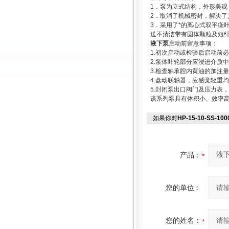
1．泵为立式结构，外形美
2．取消了机械密封，解决了
3．采用了*的离心式双平衡
送不清洁带有固体颗粒及短
液下泵
启动前留意事项：
1.初次启动或检验后启动前
2.泵体叶轮部分应浸进介质
3.检查轴承腔内黄油的加注量，
4.盘动联轴器，应感觉轻重
5.封闭泵出口阀门及压力表
该系列泵具有体积小、效率
如果你对
HP-15-10-SS-1
产品：
您的单位：
您的姓名：