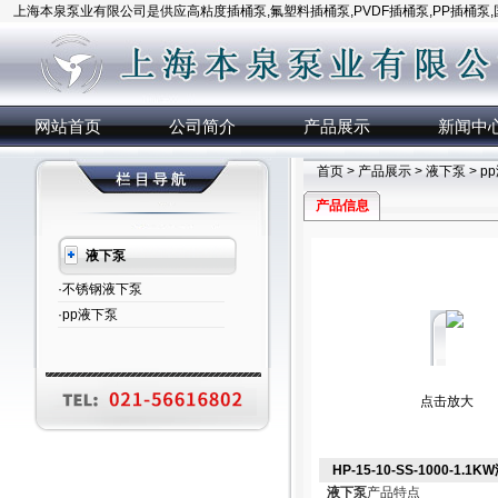
上海本泉泵业有限公司是供应高粘度插桶泵,氟塑料插桶泵,PVDF插桶泵,PP插桶泵
网站首页
公司简介
产品展示
新闻中
首页
>
产品展示
>
液下泵
>
p
产品信息
液下泵
·不锈钢液下泵
·pp液下泵
点击放大
HP-15-10-SS-1000-1.1
液下泵
产品特点