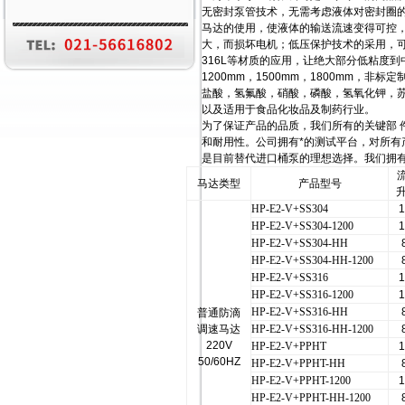
无密封泵管技术，无需考虑液体对密封圈
马达的使用，使液体的输送流速变得可控
大，而损坏电机；低压保护技术的采用，可
316L等材质的应用，让绝大部分低粘度到
1200mm，1500mm，1800mm
盐酸，氢氟酸，硝酸，磷酸，氢氧化钾，
以及适用于食品化妆品及制药行业。
为了保证产品的品质，我们所有的关键部 
和耐用性。公司拥有*的测试平台，对所有
是目前替代进口桶泵的理想选择。我们拥
马达类型
产品型号
HP-E2-V+SS304
1
HP-E2-V+SS304-1200
1
HP-E2-V+SS304-HH
HP-E2-V+SS304-HH-1200
HP-E2-V+SS316
1
HP-E2-V+SS316-1200
1
HP-E2-V+SS316-HH
普通防滴
调速马达
HP-E2-V+SS316-HH-1200
220V
HP-E2-V+PPHT
1
50/60HZ
HP-E2-V+PPHT-HH
HP-E2-V+PPHT-1200
1
HP-E2-V+PPHT-HH-1200