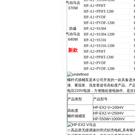
HP-A1+SS316-1200
气动马达
HP-A1+PPHT
370W
HP-A1+PPHT-1200
HP-A1+PVDF
HP-A1+PVDF-1200
防爆
HP-A2+SS304
气动马达
HP-A2+SS304-1200
640W
HP-A2+SS316
HP-A2+SS316-1200
新款
HP-A2+PPHT
HP-A2+PPHT-1200
HP-A2+PVDF
HP-A2+PVDF-1200
螺杆式插桶泵是本公司开发的一款具备进
漆、番茄浆、洗发香波等高粘度产品。产
电压220V电源，方便随处接电操作。是
产品类型
产品型号
HP-EX2-V+100HV
高粘度
HP-EX2-V+250HV
螺杆插桶泵
HP-550W+1000HV
☆高品质无级调速封闭式铝壳电机,具有噪