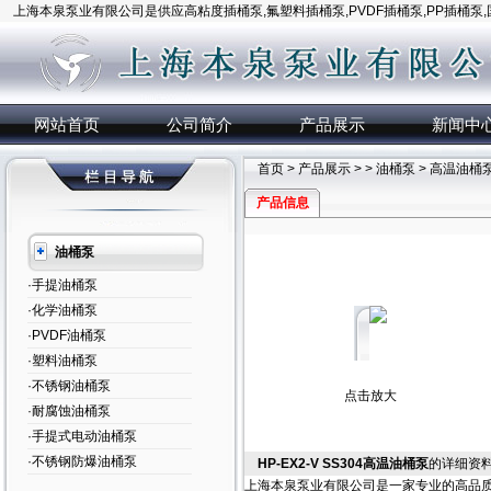
上海本泉泵业有限公司是供应高粘度插桶泵,氟塑料插桶泵,PVDF插桶泵,PP插桶泵
网站首页
公司简介
产品展示
新闻中
首页
>
产品展示
> >
油桶泵
> 高温油桶
产品信息
油桶泵
·手提油桶泵
·化学油桶泵
·PVDF油桶泵
·塑料油桶泵
·不锈钢油桶泵
点击放大
·耐腐蚀油桶泵
·手提式电动油桶泵
·不锈钢防爆油桶泵
HP-EX2-V SS304高温油桶泵
的详细资
上海本泉泵业有限公司是一家专业的高品质