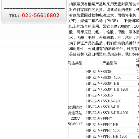
抽液泵所有桶泵产品均采用无密封泵管技
对任何零部件的更换。调速马达的使用，
有效防置因过载和电流过大，而损坏电机；
(PP)、聚偏二氟乙烯（PVDF）、不锈
以上的场合的应用。泵管长度700mm，10
酸、阿摩尼亚（氨），铬酸，甲酸，液体
水；丙酮，甲醇，合成树脂，油，汽油，
为了保证产品的品质，我们所有的关键部 
和耐用性。公司拥有*的测试平台，对所有
是目前替代进口桶泵的理想选择。我们拥
马达类型
产品型号
HP-E2-V+SS304
1
HP-E2-V+SS304-1200
1
HP-E2-V+SS304-HH
HP-E2-V+SS304-HH-1200
HP-E2-V+SS316
1
HP-E2-V+SS316-1200
1
HP-E2-V+SS316-HH
普通防滴
调速马达
HP-E2-V+SS316-HH-1200
220V
HP-E2-V+PPHT
1
50/60HZ
HP-E2-V+PPHT-HH
HP-E2-V+PPHT-1200
1
HP-E2-V+PPHT-HH-1200