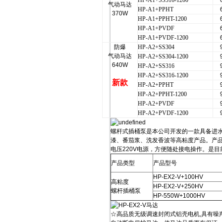
HP-A1+SS316-1200
气动马达
HP-A1+PPHT
370W
HP-A1+PPHT-1200
HP-A1+PVDF
HP-A1+PVDF-1200
防爆
HP-A2+SS304
气动马达
HP-A2+SS304-1200
640W
HP-A2+SS316
HP-A2+SS316-1200
新款
HP-A2+PPHT
HP-A2+PPHT-1200
HP-A2+PVDF
HP-A2+PVDF-1200
螺杆式插桶泵是本公司开发的一款具备进
漆、番茄浆、洗发香波等高粘度产品。产
电压220V电源，方便随处接电操作。是
产品类型
产品型号
HP-EX2-V+100HV
高粘度
HP-EX2-V+250HV
螺杆插桶泵
HP-550W+1000HV
☆高品质无级调速封闭式铝壳电机,具有噪