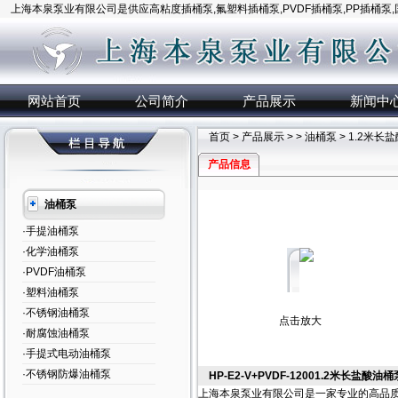
上海本泉泵业有限公司是供应高粘度插桶泵,氟塑料插桶泵,PVDF插桶泵,PP插桶泵
网站首页
公司简介
产品展示
新闻中
首页
>
产品展示
> >
油桶泵
> 1.2米
产品信息
油桶泵
·手提油桶泵
·化学油桶泵
·PVDF油桶泵
·塑料油桶泵
·不锈钢油桶泵
点击放大
·耐腐蚀油桶泵
·手提式电动油桶泵
·不锈钢防爆油桶泵
HP-E2-V+PVDF-12001.2米长盐酸
上海本泉泵业有限公司是一家专业的高品质