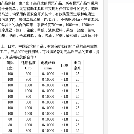
的产品宗旨，生产出了高品质的桶泵产品。所有桶泵产品均采用
得十分简单，无需辅助工具即可实现对任何零部件的更换。调速
动马达，均采用内置安全开关技术，有效防置因过载和电流过
P)、聚偏二氟乙烯（PVDF）、不锈钢304及不锈钢316L
的场合的应用。泵管长度700mm，1000mm，1200mm，
酸、阿摩尼亚（氨），铬酸，甲酸，液体肥料，果酸，盐酸，氢氟
丙酮，甲醇，合成树脂，油，汽油，溶剂，酸和碱；以及适用于
瑞士、日本、中国台湾的产品，有效保护我们的产品的高可靠性
工厂，产品99%进行测试，可以满足您对高品质产品的要求，是
务，真诚期待您的合作！
耐温
适用粘度
电机转速
出口
比重
（度）
CPS
r/min
毫米
100
800
0-10000
<1.8
25
100
800
0-10000
<1.8
25
100
1000
0-10000
<1.8
25
100
1000
0-10000
<1.8
25
100
800
0-10000
<1.8
25
100
800
0-10000
<1.8
25
100
1000
0-10000
<1.8
25
100
1000
0-10000
<1.8
25
80
800
0-10000
<1.8
25
80
1000
0-10000
<1.8
25
金
80
800
0-10000
<1.8
25