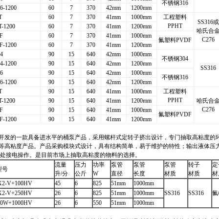
不锈钢316
6-1200
60
7
370
42mm
1200mm
T
60
7
370
41mm
1000mm
工程塑料
SS316
或
PPHT
-1200
60
7
370
41mm
1200mm
哈氏合
F
60
7
370
41mm
1000mm
C276
氟塑料PVDF
-1200
60
7
370
41mm
1200mm
4
90
15
640
42mm
1000mm
不锈钢304
4-1200
90
15
640
42mm
1200mm
SS316
6
90
15
640
42mm
1000mm
不锈钢316
6-1200
90
15
640
42mm
1200mm
T
90
15
640
41mm
1000mm
工程塑料
PPHT
-1200
90
15
640
41mm
1200mm
哈氏合
C276
F
90
15
640
41mm
1000mm
氟塑料PVDF
-1200
90
15
640
41mm
1200mm
开发的一款具备进水平的桶泵产品，采用螺杆式定转子挤出设计，专门抽取高粘度的
等高粘度产品。产品采购模块式设计，具有结构简单，易于维护的特性；输出液体压
便随处接电操作。是目前市场上抽取高粘度的物料的选择。
流量
压力
功率
泵管
泵管
泵管
转子
定
型号
升/分
公斤
W
直径
长度
材质
材质
材
X2-V+100HV
45
6
825
51mm
1000mm
X2-V+250HV
26
6
825
51mm
1000mm
SS316
SS316
氟
50W+1000HV
26
6
550
51mm
1000mm