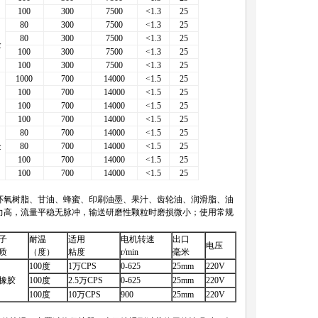
100
300
7500
<1.3
25
80
300
7500
<1.3
25
80
300
7500
<1.3
25
金
100
300
7500
<1.3
25
100
300
7500
<1.3
25
1000
700
14000
<1.5
25
100
700
14000
<1.5
25
100
700
14000
<1.5
25
100
700
14000
<1.5
25
80
700
14000
<1.5
25
金
80
700
14000
<1.5
25
100
700
14000
<1.5
25
100
700
14000
<1.5
25
环氧树脂、甘油、蜂蜜、印刷油墨、果汁、齿轮油、润滑脂、油
力高，流量平稳无脉冲，输送研磨性颗粒时磨损微小；使用常规
子
耐温
适用
电机转速
出口
电压
质
（度）
粘度
r/min
毫米
100度
1万CPS
0-625
25mm
220V
橡胶
100度
2.5万CPS
0-625
25mm
220V
100度
10万CPS
900
25mm
220V