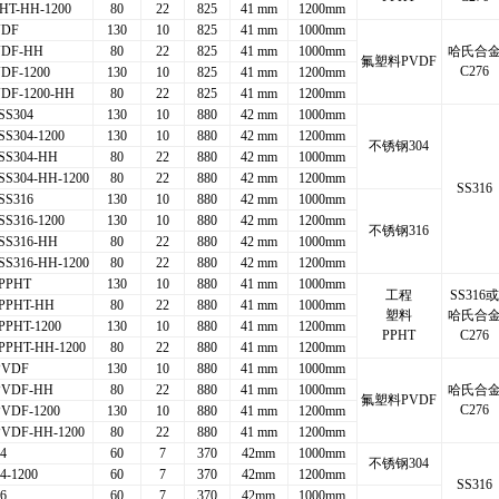
HT-HH-1200
80
22
825
41 mm
1200mm
VDF
130
10
825
41 mm
1000mm
VDF-HH
80
22
825
41 mm
1000mm
哈氏合
氟塑料PVDF
C276
DF-1200
130
10
825
41 mm
1200mm
DF-1200-HH
80
22
825
41 mm
1200mm
SS304
130
10
880
42 mm
1000mm
SS304-1200
130
10
880
42 mm
1200mm
不锈钢304
SS304-HH
80
22
880
42 mm
1000mm
SS304-HH-1200
80
22
880
42 mm
1200mm
SS316
SS316
130
10
880
42 mm
1000mm
SS316-1200
130
10
880
42 mm
1200mm
不锈钢316
SS316-HH
80
22
880
42 mm
1000mm
SS316-HH-1200
80
22
880
42 mm
1200mm
+PPHT
130
10
880
41 mm
1000mm
工程
SS316
或
+PPHT-HH
80
22
880
41 mm
1000mm
塑料
哈氏合
PPHT-1200
130
10
880
41 mm
1200mm
PPHT
C276
PPHT-HH-1200
80
22
880
41 mm
1200mm
PVDF
130
10
880
41 mm
1000mm
PVDF-HH
80
22
880
41 mm
1000mm
哈氏合
氟塑料PVDF
C276
VDF-1200
130
10
880
41 mm
1200mm
PVDF-HH-1200
80
22
880
41 mm
1200mm
4
60
7
370
42mm
1000mm
不锈钢304
4-1200
60
7
370
42mm
1200mm
SS316
6
60
7
370
42mm
1000mm