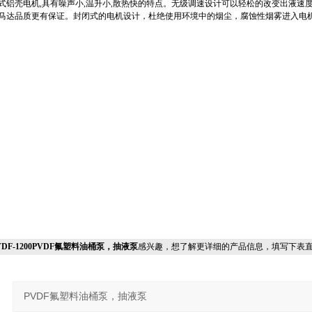
式铝壳电机,具有噪声小,温升小,散热快的特点。无级调速设计可以轻松的改变出液速
马达品质更有保证。封闭式的电机设计，杜绝使用环境中的烟尘，腐蚀性烟雾进入电
+PVDF-1200PVDF氟塑料油桶泵，抽液泵
感兴趣，想了解更详细的产品信息，填写下表