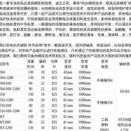
是一家专业的高品质插桶泵制造商。成立之初，秉承“同步桶泵技术，制造品质桶泵"
考虑液体对密封圈的侵蚀；分段模块化的泵管设计技术，使泵的使用、拆装和维护变
输送流速变得可控，只需一款产品就可以替代传统型对不同功率产品的要求。所有电
护技术的采用，可有效预防泵在突然断电后再重启时发生意外。多种材质的泵管，聚丙烯(P
分低粘度到中等粘度，一般腐蚀到强腐蚀的液体的输送，变得轻松可靠，可以满足80%以上
0mm，非标定制。低粘度泵适合输送稀薄的，中性的，腐蚀性的及高易燃性的液体。如醋
化钾，苏打水，硫酸；柴油，燃料油，液压油，低可燃性液体，皂液，液体蜡，水；
。
我们所有的关键部 件均采用*零件；断路器开关、深沟球轴承、骨架油封，分别采用
的测试平台，对所有产品都可以进行性能测试，只有通过了性能测试的泵和马达才能出
想选择。我们拥有完备的桶泵技术研发队伍，随时为您提供产品技术方面的咨询和服
流量
扬程
功率
泵管
泵管
泵管
品型号
轴材质
升
/
分
米
W
直径
长度
材质
304
130
10
825
42mm
1000mm
304-1200
130
10
825
42mm
1200mm
不锈钢304
304-HH
80
22
825
42 mm
1000mm
304-HH-1200
80
22
825
42 mm
1200mm
SS316
316
130
10
825
42 mm
1000mm
316-1200
130
10
825
42 mm
1200mm
不锈钢316
316-HH
80
22
825
42 mm
1000mm
316-HH-1200
80
22
825
42 mm
1200mm
PHT
130
10
825
41 mm
1000mm
工程
SS316
或
PHT-HH
80
22
825
41 mm
1000mm
塑料
哈氏合
HT-1200
130
10
825
41 mm
1200mm
PPHT
C276