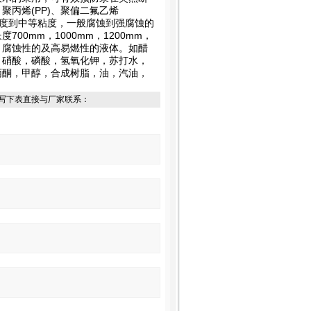
丙烯(PP)、聚偏二氟乙烯
低粘度到中等粘度，一般腐蚀到强腐蚀的
0mm，1000mm，1200mm，
的，腐蚀性的及高易燃性的液体。如醋
，硝酸，磷酸，氢氧化钾，苏打水，
丙酮，甲醇，合成树脂，油，汽油，
写下表直接与厂家联系：