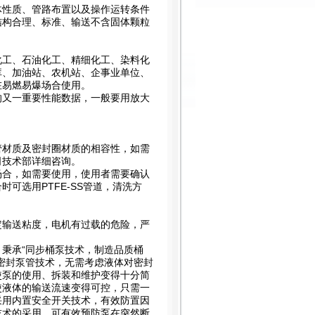
体性质、管路布置以及操作运转条件
结构合理、标准、输送不含固体颗粒
化工、石油化工、精细化工、染料化
库、加油站、农机站、企事业单位、
在易燃易爆场合使用。
的又一重要性能数据，一般要用放大
管材质及密封圈材质的相容性，如需
司技术部详细咨询。
场合，如需要使用，使用者需要确认
可选用PTFE-SS管道，清洗方
定输送粘度，电机有过载的危险，严
秉承“同步桶泵技术，制造品质桶
密封泵管技术，无需考虑液体对密封
使泵的使用、拆装和维护变得十分简
使液体的输送流速变得可控，只需一
采用内置安全开关技术，有效防置因
技术的采用，可有效预防泵在突然断