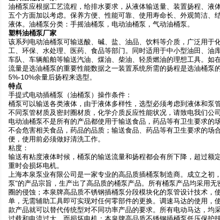
油桶泵应根据工艺流程，给排水要求，从液体输送量、装置扬程、液
五个方面加以考虑。保养方便、性能可靠、使用寿命长、外观简洁、
液体。油桶泵分类：
手摇油桶泵
，
电动油桶泵
，
气动油桶泵
。
塑料油桶泵厂家
该系列电动油桶泵可输送酸、碱、盐、油品、饮料等介质，广泛用于
工、环保、水处理、医药、食品等部门。同时适用于中小型油田、油
车队、车辆船舶等输送汽油、煤油、柴油、轻质燃油的理想工具。如
流量是选油桶泵的重要性能数据之一装置系统所需的扬程是选油桶泵
5%-10%余量后扬程来选型。
特点
手提式电动插桶泵（油桶泵）操作条件：
桶泵可以输送各类液体，由于液体多样性，选型必须考虑到液体和泵
不同泵管材质及密封圈材质，化学介质反应性能状况，请致电我们公
电动油桶泵不是所有的产品都使用于输送食品，药品等有卫生要求的
不会危害相关食品，药品的品质；输送食品、药品等有卫生要求的场合时
便，使用前必须做好清洗工作。
粘度：
输送有粘度液体时候，桶泵的输送流量和扬程都会有所下降，超过额
重时会损坏电机。
上海本泉泵业有限公司是一家专业的高品质插桶泵制造商。成立之初，
泵"的产品宗旨，生产出了高品质的桶泵产品。所有桶泵产品均采用无
圈的侵蚀；本泉牌高品质不锈钢插桶泵分段模块化的泵管设计技术，
单，无需辅助工具即可实现对任何零部件的更换。调速马达的使用，
款产品就可以替代传统型对不同功率产品的要求。所有电动马达，均
过载和电流过大，而损坏电机；本泉牌高品质不锈钢插桶泵低压保护