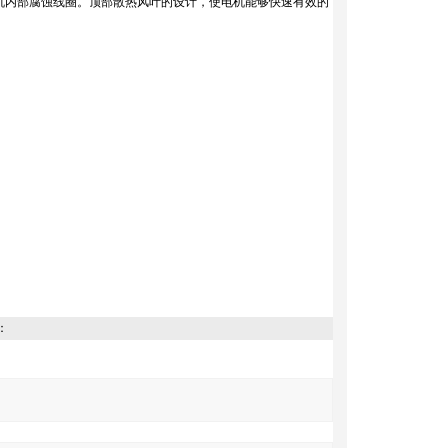
机内部腐蚀线圈。顶部散热风叶的设计，使电机能够快速有效的
：