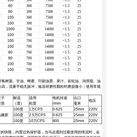
100
300
7500
<1.3
25
80
300
7500
<1.3
25
或
80
300
7500
<1.3
25
金
100
300
7500
<1.3
25
100
300
7500
<1.3
25
1000
700
14000
<1.5
25
100
700
14000
<1.5
25
100
700
14000
<1.5
25
100
700
14000
<1.5
25
80
700
14000
<1.5
25
金
80
700
14000
<1.5
25
100
700
14000
<1.5
25
100
700
14000
<1.5
25
环氧树脂、甘油、蜂蜜、印刷油墨、果汁、齿轮油、润滑脂、油
力高，流量平稳无脉冲，输送研磨性颗粒时磨损微小；使用常规
定子
耐温
适用
电机转速
出口
电压
材质
（度）
粘度
r/min
毫米
100度
1万CPS
0-625
25mm
220V
氟橡胶
100度
2.5万CPS
0-625
25mm
220V
100度
10万CPS
900
25mm
220V
度的快慢，内置过热保护器，当马达遇到过载使用的情况时，会