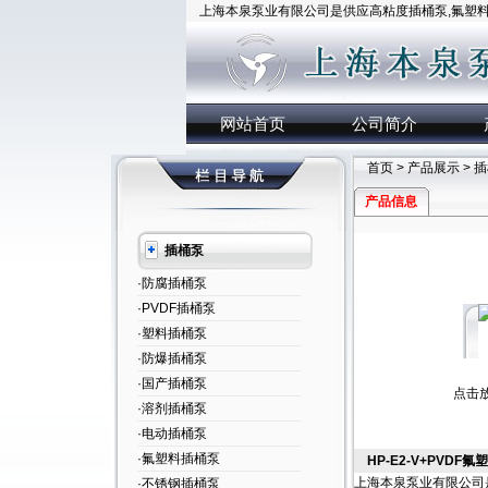
上海本泉泵业有限公司是供应高粘度插桶泵,氟塑料插
网站首页
公司简介
首页
>
产品展示
>
插
产品信息
插桶泵
·防腐插桶泵
·PVDF插桶泵
·塑料插桶泵
·防爆插桶泵
·国产插桶泵
点击
·溶剂插桶泵
·电动插桶泵
·氟塑料插桶泵
HP-E2-V+PVDF
上海本泉泵业有限公司
·不锈钢插桶泵