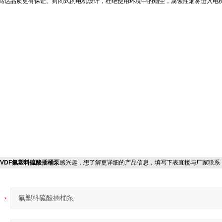
马达品质更有保证。封闭式的电机设计，杜绝使用环境中的烟尘，腐蚀性烟雾进入电
V+PVDF氟塑料硫酸插桶泵
感兴趣，想了解更详细的产品信息，填写下表直接与厂家联系
：