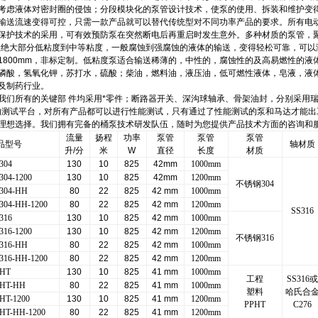
考虑液体对密封圈的侵蚀；分段模块化的泵管设计技术，使泵的使用、拆装和维护变
输送流速变得可控，只需一款产品就可以替代传统型对不同功率产品的要求。所有电
保护技术的采用，可有效预防泵在突然断电后再重启时发生意外。多种材质的泵管，聚丙烯
让绝大部分低粘度到中等粘度，一般腐蚀到强腐蚀的液体的输送，变得轻松可靠，可以满足
mm，1800mm，非标定制。低粘度泵适合输送稀薄的，中性的，腐蚀性的及高易燃性
磷酸，氢氧化钾，苏打水，硫酸；柴油，燃料油，液压油，低可燃性液体，皂液，液
及制药行业。
我们所有的关键部 件均采用*零件；断路器开关、深沟球轴承、骨架油封，分别采用
的测试平台，对所有产品都可以进行性能测试，只有通过了性能测试的泵和马达才能出
理想选择。我们拥有完备的桶泵技术研发队伍，随时为您提供产品技术方面的咨询和
流量
扬程
功率
泵管
泵管
泵管
品型号
轴材质
升
/
分
米
W
直径
长度
材质
304
130
10
825
42mm
1000mm
304-1200
130
10
825
42mm
1200mm
不锈钢304
304-HH
80
22
825
42 mm
1000mm
304-HH-1200
80
22
825
42 mm
1200mm
SS316
316
130
10
825
42 mm
1000mm
316-1200
130
10
825
42 mm
1200mm
不锈钢316
316-HH
80
22
825
42 mm
1000mm
316-HH-1200
80
22
825
42 mm
1200mm
PHT
130
10
825
41 mm
1000mm
工程
SS316
PHT-HH
80
22
825
41 mm
1000mm
塑料
哈氏合
HT-1200
130
10
825
41 mm
1200mm
PPHT
C276
HT-HH-1200
80
22
825
41 mm
1200mm