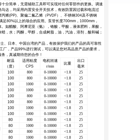
得十分简单，无需辅助工具即可实现对任何零部件的更换。调速
动马达，均采用内置安全开关技术，有效防置因过载和电流过
(PP)、聚偏二氟乙烯（PVDF）、不锈钢304及不锈钢
80%以上的场合的应用。泵管长度700mm，1000mm，
的液体。如醋酸、阿摩尼亚（氨），铬酸，甲酸，液体肥料，果酸，
体蜡，水；丙酮，甲醇，合成树脂，油，汽油，溶剂，酸和碱；
瑞士、日本、中国台湾的产品，有效保护我们的产品的高可靠性
工厂，产品99%进行测试，可以满足您对高品质产品的要求，
服务，真诚期待您的合作！
耐温
适用粘度
电机转速
出口
比重
（度）
CPS
r/min
毫米
100
800
0-10000
<1.8
25
100
800
0-10000
<1.8
25
100
1000
0-10000
<1.8
25
100
1000
0-10000
<1.8
25
100
800
0-10000
<1.8
25
100
800
0-10000
<1.8
25
100
1000
0-10000
<1.8
25
100
1000
0-10000
<1.8
25
80
800
0-10000
<1.8
25
或
80
1000
0-10000
<1.8
25
金
80
800
0-10000
<1.8
25
80
1000
0-10000
<1.8
25