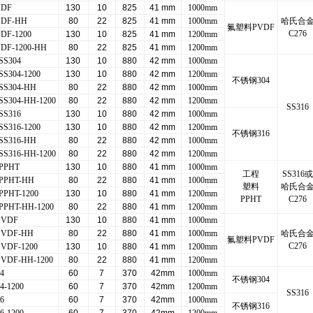
VDF
130
10
825
41 mm
1000mm
VDF-HH
80
22
825
41 mm
1000mm
哈氏合
氟塑料PVDF
C276
DF-1200
130
10
825
41 mm
1200mm
DF-1200-HH
80
22
825
41 mm
1200mm
SS304
130
10
880
42 mm
1000mm
SS304-1200
130
10
880
42 mm
1200mm
不锈钢304
SS304-HH
80
22
880
42 mm
1000mm
SS304-HH-1200
80
22
880
42 mm
1200mm
SS316
SS316
130
10
880
42 mm
1000mm
SS316-1200
130
10
880
42 mm
1200mm
不锈钢316
SS316-HH
80
22
880
42 mm
1000mm
SS316-HH-1200
80
22
880
42 mm
1200mm
+PPHT
130
10
880
41 mm
1000mm
工程
SS316
+PPHT-HH
80
22
880
41 mm
1000mm
塑料
哈氏合
PPHT-1200
130
10
880
41 mm
1200mm
PPHT
C276
PPHT-HH-1200
80
22
880
41 mm
1200mm
PVDF
130
10
880
41 mm
1000mm
PVDF-HH
80
22
880
41 mm
1000mm
哈氏合
氟塑料PVDF
C276
VDF-1200
130
10
880
41 mm
1200mm
PVDF-HH-1200
80
22
880
41 mm
1200mm
4
60
7
370
42mm
1000mm
不锈钢304
4-1200
60
7
370
42mm
1200mm
SS316
6
60
7
370
42mm
1000mm
不锈钢316