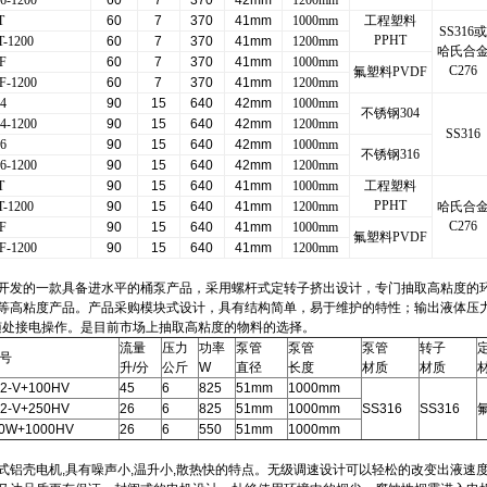
6-1200
60
7
370
42mm
1200mm
T
60
7
370
41mm
1000mm
工程塑料
SS316
PPHT
-1200
60
7
370
41mm
1200mm
哈氏合
F
60
7
370
41mm
1000mm
C276
氟塑料PVDF
-1200
60
7
370
41mm
1200mm
4
90
15
640
42mm
1000mm
不锈钢304
4-1200
90
15
640
42mm
1200mm
SS316
6
90
15
640
42mm
1000mm
不锈钢316
6-1200
90
15
640
42mm
1200mm
T
90
15
640
41mm
1000mm
工程塑料
PPHT
-1200
90
15
640
41mm
1200mm
哈氏合
C276
F
90
15
640
41mm
1000mm
氟塑料PVDF
-1200
90
15
640
41mm
1200mm
开发的一款具备进水平的桶泵产品，采用螺杆式定转子挤出设计，专门抽取高粘度的
等高粘度产品。产品采购模块式设计，具有结构简单，易于维护的特性；输出液体压
便随处接电操作。是目前市场上抽取高粘度的物料的选择。
流量
压力
功率
泵管
泵管
泵管
转子
号
升/分
公斤
W
直径
长度
材质
材质
2-V+100HV
45
6
825
51mm
1000mm
2-V+250HV
26
6
825
51mm
1000mm
SS316
SS316
0W+1000HV
26
6
550
51mm
1000mm
式铝壳电机,具有噪声小,温升小,散热快的特点。无级调速设计可以轻松的改变出液速