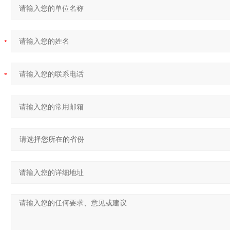
：
：
：
：
：
：
：