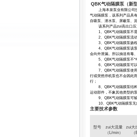
QBK
气动隔膜泵
（
新
上海本泉泵业有限公司
气动隔膜泵，该系列产品具
自吸泵、潜水泵、屏蔽泵、
该系列产品zui高出口
1
、
QBK
气动隔膜泵不
2
、
QBK
气动隔膜泵流动
3
、
QBK
气动隔膜泵扬
4
、
QBK
气动隔膜泵该
会向外泄漏。所以抽送有毒
5
、
QBK
气动隔膜泵不*
6
、
QBK
气动隔膜泵可
7
、
QBK
气动隔膜泵使
行或突然停机泵也不会因此
行；
8
、
QBK
气动隔膜泵结
运动部件，不象其他类型的
9
、
QBK
气动隔膜泵可
10
、
QBK
气动隔膜泵无
主要技术参数
型号
zui大流量
zui
（L/min）
（