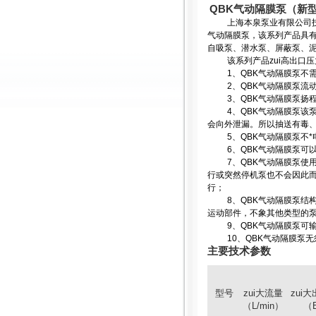
QBK
气动隔膜泵
（
新
上海本泉泵业有限公司
气动隔膜泵，该系列产品具
自吸泵、潜水泵、屏蔽泵、
该系列产品zui高出口
1
、
QBK
气动隔膜泵不
2
、
QBK
气动隔膜泵流动
3
、
QBK
气动隔膜泵扬
4
、
QBK
气动隔膜泵该
会向外泄漏。所以抽送有毒
5
、
QBK
气动隔膜泵不*
6
、
QBK
气动隔膜泵可
7
、
QBK
气动隔膜泵使
行或突然停机泵也不会因此
行；
8
、
QBK
气动隔膜泵结
运动部件，不象其他类型的
9
、
QBK
气动隔膜泵可
10
、
QBK
气动隔膜泵无
主要技术参数
型号
zui大流量
zui
（L/min）
（