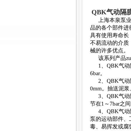
QBK
气动隔
上海本泉泵
品的各个部件进
具有使用寿命长
不易流动的介质
械的许多优点。
该系列产品z
1
、
QBK
气动
6bar
。
2
、
QBK
气动
0mm
。抽送泥浆
3
、
QBK
气动
节在
1
～
7bar
之间
4
、
QBK
气动
泵的运动部件、
毒、易挥发或腐