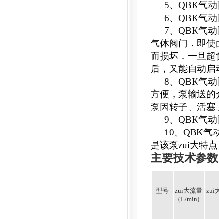
5
、
QBK
气动
6
、
QBK
气动
7
、
QBK
气动
气体阀门．
即使
而损坏．一旦超
后，又能自动启
8
、
QBK
气动
方便，泵输送的
泵因转子、活塞
9
、
QBK
气动
10
、
QBK
气
是该泵zui大特
主要技术参数
型号
zui大流量
zu
（L/min）