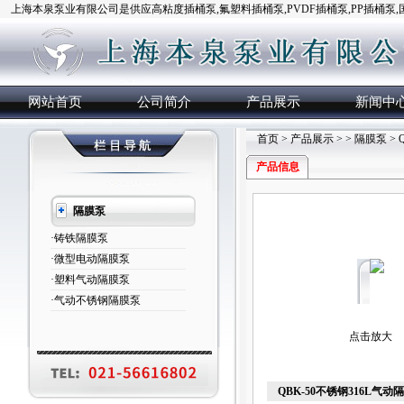
上海本泉泵业有限公司是供应高粘度插桶泵,氟塑料插桶泵,PVDF插桶泵,PP插桶泵
网站首页
公司简介
产品展示
新闻中
首页
>
产品展示
> >
隔膜泵
> 
产品信息
隔膜泵
·铸铁隔膜泵
·微型电动隔膜泵
·塑料气动隔膜泵
·气动不锈钢隔膜泵
点击放大
QBK-50不锈钢316L气