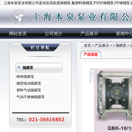
上海本泉泵业有限公司是供应高粘度插桶泵,氟塑料插桶泵,PVDF插桶泵,PP插桶泵
网站首页
公司简介
产品展示
新闻中
首页
>
产品展示
> >
隔膜泵
>
产品信息
隔膜泵
·铸铁隔膜泵
·微型电动隔膜泵
·塑料气动隔膜泵
·气动不锈钢隔膜泵