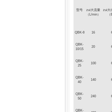
型号
zui大流量
zui
（L/min）
（
QBK-8
16
QBK-
20
10/15
QBK-
100
25
QBK-
140
40
QBK-
240
50
QBK-