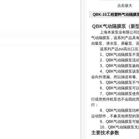
点击放大
QBK-10工程塑料气动隔膜
QBK
气动隔膜泵
（
新
上海本泉泵业有限公司
气动隔膜泵，该系列产品具
自吸泵、潜水泵、屏蔽泵、
该系列产品zui高出口
1
、
QBK
气动隔膜泵不
2
、
QBK
气动隔膜泵流动
3
、
QBK
气动隔膜泵扬
4
、
QBK
气动隔膜泵该
会向外泄漏。所以抽送有毒
5
、
QBK
气动隔膜泵不*
6
、
QBK
气动隔膜泵可
7
、
QBK
气动隔膜泵使
行或突然停机泵也不会因此
行；
8
、
QBK
气动隔膜泵结
运动部件，不象其他类型的
9
、
QBK
气动隔膜泵可
10
、
QBK
气动隔膜泵无
主要技术参数