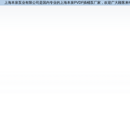
上海本泉泵业有限公司是国内专业的上海本泉PVDF插桶泵厂家，欢迎广大顾客来