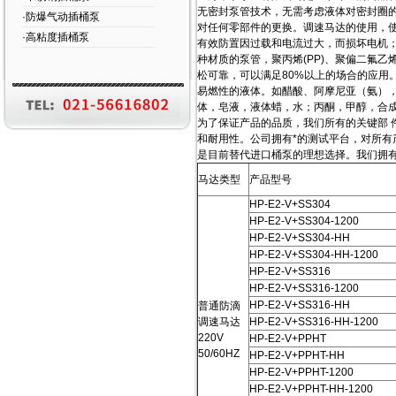
无密封泵管技术，无需考虑液体对密封圈
·防爆气动插桶泵
对任何零部件的更换。调速马达的使用，
·高粘度插桶泵
有效防置因过载和电流过大，而损坏电机
种材质的泵管，聚丙烯(PP)、聚偏二氟乙
松可靠，可以满足80%以上的场合的应用。泵
易燃性的液体。如醋酸、阿摩尼亚（氨）
体，皂液，液体蜡，水；丙酮，甲醇，合
为了保证产品的品质，我们所有的关键部 
和耐用性。公司拥有*的测试平台，对所有
是目前替代进口桶泵的理想选择。我们拥
马达类型
产品型号
HP-E2-V+SS304
HP-E2-V+SS304-1200
HP-E2-V+SS304-HH
HP-E2-V+SS304-HH-1200
HP-E2-V+SS316
HP-E2-V+SS316-1200
HP-E2-V+SS316-HH
普通防滴
调速马达
HP-E2-V+SS316-HH-1200
220V
HP-E2-V+PPHT
50/60HZ
HP-E2-V+PPHT-HH
HP-E2-V+PPHT-1200
HP-E2-V+PPHT-HH-1200