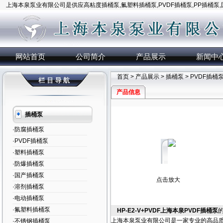
上海本泉泵业有限公司是供应高粘度插桶泵,氟塑料插桶泵,PVDF插桶泵,PP插桶泵
网站首页
公司简介
产品展示
新闻中
首页
>
产品展示
>
插桶泵
>
PVDF插桶
产品信息
插桶泵
·防腐插桶泵
·PVDF插桶泵
·塑料插桶泵
·防爆插桶泵
·国产插桶泵
点击放大
·溶剂插桶泵
·电动插桶泵
·氟塑料插桶泵
HP-E2-V+PVDF上海本泉PVDF插桶泵
上海本泉泵业有限公司是一家专业的高品质
·不锈钢插桶泵