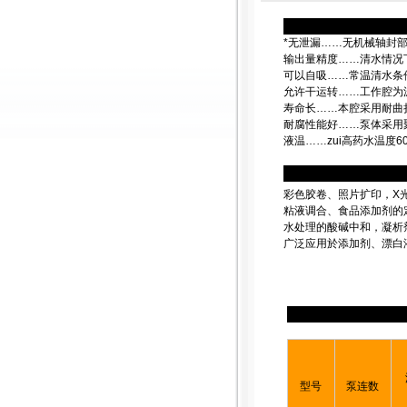
*无泄漏……无机械轴封
输出量精度……清水情况下
可以自吸……常温清水条
允许干运转……工作腔为
寿命长……本腔采用耐曲
耐腐性能好……泵体采用聚
液温……zui高药水温度6
彩色胶卷、照片扩印，X
粘液调合、食品添加剂的
水处理的酸碱中和，凝析
广泛应用於添加剂、漂白
型号
泵连数