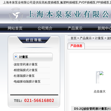
上海本泉泵业有限公司是供应高粘度插桶泵,氟塑料插桶泵,PVDF插桶泵,PP插桶泵
网站首页
公司简介
产品展示
新闻中
首页
>
产品展示
>
计量泵
>
波
产品信息
计量泵
·波纹管药液计量泵
·精密隔膜式计量泵
·柱塞隔膜计量泵
·电磁驱动隔膜计量泵
点击放大
DS-2Q波纹管药液计量泵
的