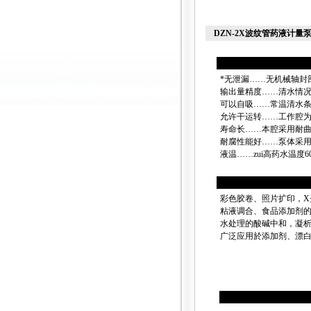
DZN-2X波纹管药液计量
*无泄漏……无机械轴封
输出量精度……清水情况
可以自吸……常温清水条
允许干运转……工作腔
寿命长……本腔采用耐
耐腐性能好……泵体采用
液温……zui高药水温度6
彩色胶卷、照片扩印，
粘液调合、食品添加剂
水处理的酸碱中和，凝
广泛应用於添加剂、漂