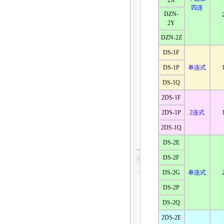
2X
四连
DZN-
2Y
DZN-2Z
DS-1F
DS-1P
单连式
DS-1Q
2DS-1F
2DS-1P
2连式
2DS-1Q
DS-2E
DS-2F
DS-2G
单连式
DS-2P
DS-2Q
2DS-2E