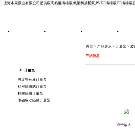
上海本泉泵业有限公司是供应高粘度插桶泵,氟塑料插桶泵,PVDF插桶泵,PP插桶泵
网站首页
公司简介
产品展示
首页
>
产品展示
>
计量泵
>
波
产品信息
计量泵
·波纹管药液计量泵
·精密隔膜式计量泵
·柱塞隔膜计量泵
·电磁驱动隔膜计量泵
点击放大