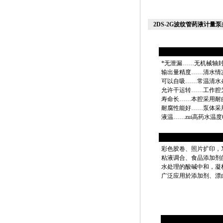
2DS-2G波纹管药液计量泵
*无泄漏……无机械轴
输出量精度……清水情况
可以自吸……常温清水
允许干运转……工作腔
寿命长……本腔采用耐
耐腐性能好……泵体采
液温……zui高药水温度
彩色胶卷、照片扩印，
粘液调合、食品添加剂
水处理的酸碱中和，凝
广泛应用於添加剂、漂