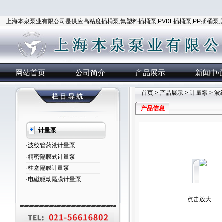
上海本泉泵业有限公司是供应高粘度插桶泵,氟塑料插桶泵,PVDF插桶泵,PP插桶泵
网站首页
公司简介
产品展示
新闻中
首页
>
产品展示
>
计量泵
>
波
产品信息
计量泵
·波纹管药液计量泵
·精密隔膜式计量泵
·柱塞隔膜计量泵
·电磁驱动隔膜计量泵
点击放大