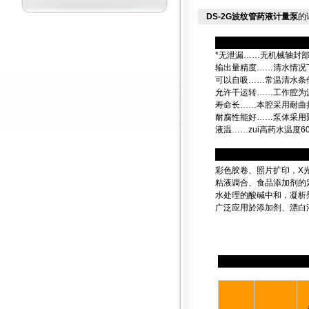
DS-2G波纹管药液计量泵
的
*无泄漏……无机械轴封
输出量精度……清水情况下
可以自吸……常温清水条
允许干运转……工作腔为
寿命长……本腔采用耐曲
耐腐性能好……泵体采用聚
液温……zui高药水温度6
彩色胶卷、照片扩印，X
粘液调合、食品添加剂的
水处理的酸碱中和，凝析
广泛应用於添加剂、漂白