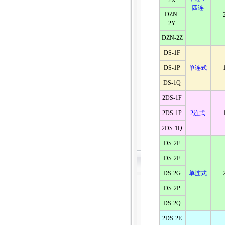
2X
四连
DZN-
2Y
DZN-2Z
DS-1F
DS-1P
单连式
DS-1Q
2DS-1F
2DS-1P
2连式
2DS-1Q
DS-2E
DS-2F
DS-2G
单连式
DS-2P
DS-2Q
2DS-2E