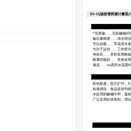
DS-1Q波纹管药液计量泵
*无泄漏……无机械轴封
输出量精度……清水情况
可以自吸……常温清水条
允许干运转……工作腔
寿命长……本腔采用耐
耐腐性能好……泵体采用
液温……zui高药水温度6
彩色胶卷、照片扩印，
粘液调合、食品添加剂
水处理的酸碱中和，凝
广泛应用於添加剂、漂